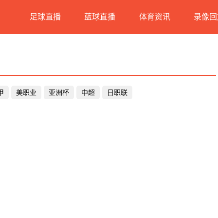
足球直播
蓝球直播
体育资讯
录像回
甲
美职业
亚洲杯
中超
日职联