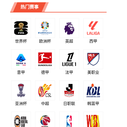
热门赛事
世界杯
欧洲杯
英超
西甲
意甲
德甲
法甲
美职业
亚洲杯
中超
日职联
韩篮甲