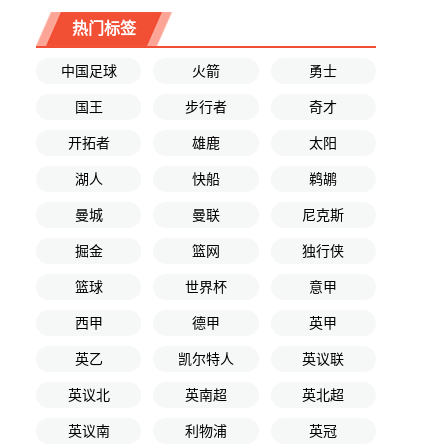
热门标签
中国足球
火箭
勇士
国王
步行者
奇才
开拓者
雄鹿
太阳
湖人
快船
鹈鹕
曼城
曼联
尼克斯
掘金
篮网
独行侠
篮球
世界杯
意甲
西甲
德甲
英甲
英乙
凯尔特人
英议联
英议北
英南超
英北超
英议南
利物浦
英冠