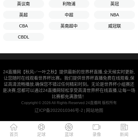
英议南
利物浦
英冠
英超
中超
NBA
CBA
英南超中
威冠联
CBDL
24直播网【秋风✅一叶之秋】提供最新的世界杯直播,全天候实时更新,
让您随时在线观看世界杯比赛。我们提供世界杯直播免费在线观看,保
证高清流畅播放,确保您不错过任何精彩时刻。无论是世界杯小组赛还
是决赛,您都可以通过24直播网轻松享受高清世界杯在线直播,让每一场
比赛都充满激情！
Copyright © 2026 All Rights Reserved 24直播网 版权所有
辽ICP备2022010346号-2
网站地图
|
首页
足球
蓝球
录像
新闻