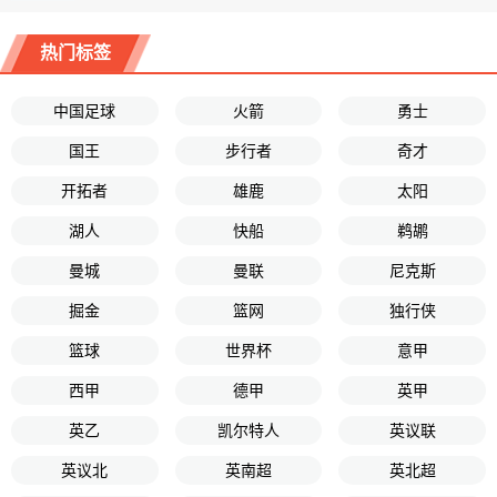
热门标签
中国足球
火箭
勇士
国王
步行者
奇才
开拓者
雄鹿
太阳
湖人
快船
鹈鹕
曼城
曼联
尼克斯
掘金
篮网
独行侠
篮球
世界杯
意甲
西甲
德甲
英甲
英乙
凯尔特人
英议联
英议北
英南超
英北超