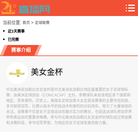
当前位置:
>
首页
足球联赛
近3天赛事
已完赛
赛事介绍
美女金杯
中北美洲及加勒比女足金杯是中北美洲及加勒比地区最重要的女子足球锦标
赛，由美洲足球协会（CONCACAF）主办。参赛球队来自该地区各个国家和
地区，竞争激烈。历史上，美国女足和加拿大女足是该赛事的主要夺冠劲旅，
多次斩获冠军。比赛以高水平的技战术和激烈的对抗闻名，吸引了大量球迷的
关注。该赛事不仅是女子足球运动员展示实力的舞台，也是选派球队参加世界
杯和奥运会的重要资格赛。参与中北美洲及加勒比女足金杯的球队经过预选赛
和决赛阶段，争夺冠军荣誉，为地区的女子足球发展贡献力量。