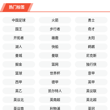
热门标签
中国足球
火箭
勇士
国王
步行者
奇才
开拓者
雄鹿
太阳
湖人
快船
鹈鹕
曼城
曼联
尼克斯
掘金
篮网
独行侠
篮球
世界杯
意甲
西甲
德甲
英甲
英乙
凯尔特人
英议联
英议北
英南超
英北超
英议南
利物浦
英冠