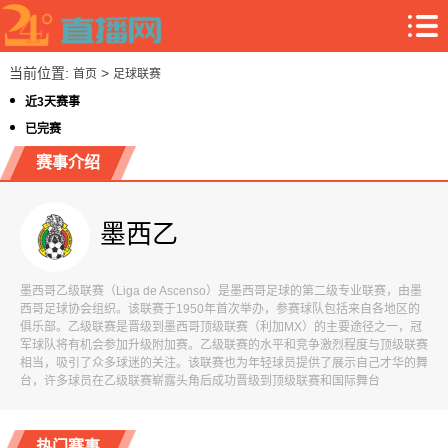
当前位置:
>
首页
足球联赛
近3天赛事
已完赛
赛事介绍
墨西乙
墨西哥乙级联赛（Liga de Ascenso）是墨西哥足球的第二级专业联赛，由墨
西哥足球协会组织。该联赛于1950年首次举办，参赛球队包括来自各地区的
俱乐部。乙级联赛是晋级到墨西哥顶级联赛（利加MX）的主要途径之一，冠
军球队将有机会参加升级附加赛。乙级联赛的水平和竞争激烈程度与顶级联赛
相当，吸引了众多球迷的关注。该联赛也为年轻球员提供了展示自己才华的舞
台，许多球员在乙级联赛崭露头角后成功晋级到顶级联赛和国际舞台
热门赛事