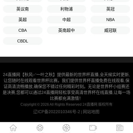
英议南
利物浦
英冠
英超
中超
NBA
CBA
英南超中
威冠联
CBDL
24直播网【秋风✅一叶之秋】提供最新的世界杯直播,全天候实时更新,
让您随时在线观看世界杯比赛。我们提供世界杯直播免费在线观看,保
证高清流畅播放,确保您不错过任何精彩时刻。无论是世界杯小组赛还
是决赛,您都可以通过24直播网轻松享受高清世界杯在线直播,让每一场
比赛都充满激情！
Copyright © 2026 All Rights Reserved 24直播网 版权所有
辽ICP备2022010346号-2
网站地图
|