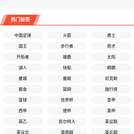
热门标签
中国足球
火箭
勇士
国王
步行者
奇才
开拓者
雄鹿
太阳
湖人
快船
鹈鹕
曼城
曼联
尼克斯
掘金
篮网
独行侠
篮球
世界杯
意甲
西甲
德甲
英甲
英乙
凯尔特人
英议联
英议北
英南超
英北超