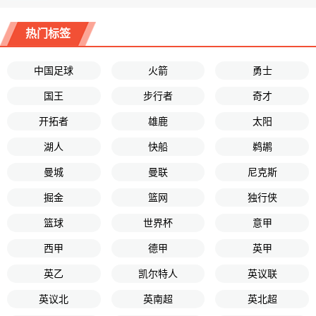
热门标签
中国足球
火箭
勇士
国王
步行者
奇才
开拓者
雄鹿
太阳
湖人
快船
鹈鹕
曼城
曼联
尼克斯
掘金
篮网
独行侠
篮球
世界杯
意甲
西甲
德甲
英甲
英乙
凯尔特人
英议联
英议北
英南超
英北超