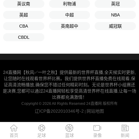
英议南
利物浦
英冠
英超
中超
NBA
CBA
英南超中
威冠联
CBDL
24直播网【秋风✅一叶之秋】提供最新的世界杯直播,全天候实时更新,
让您随时在线观看世界杯比赛。我们提供世界杯直播免费在线观看,保
证高清流畅播放,确保您不错过任何精彩时刻。无论是世界杯小组赛还
是决赛,您都可以通过24直播网轻松享受高清世界杯在线直播,让每一场
比赛都充满激情！
Copyright © 2026 All Rights Reserved 24直播网 版权所有
辽ICP备2022010346号-2
网站地图
|
首页
足球
蓝球
录像
新闻