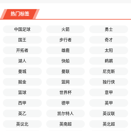
热门标签
中国足球
火箭
勇士
国王
步行者
奇才
开拓者
雄鹿
太阳
湖人
快船
鹈鹕
曼城
曼联
尼克斯
掘金
篮网
独行侠
篮球
世界杯
意甲
西甲
德甲
英甲
英乙
凯尔特人
英议联
英议北
英南超
英北超