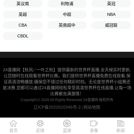
英议南
利物浦
英冠
英超
中超
NBA
CBA
英南超中
威冠联
CBDL
24直播网【秋风✅一叶之秋】提供最新的世界杯直播,全天候实时更新,
让您随时在线观看世界杯比赛。我们提供世界杯直播免费在线观看,保
证高清流畅播放,确保您不错过任何精彩时刻。无论是世界杯小组赛还
是决赛,您都可以通过24直播网轻松享受高清世界杯在线直播,让每一场
比赛都充满激情！
Copyright © 2026 All Rights Reserved 24直播网 版权所有
辽ICP备2022010346号-2
网站地图
|
首页
足球
蓝球
录像
新闻