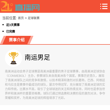
当前位置:
>
首页
足球联赛
近3天赛事
已完赛
赛事介绍
南运男足
南美洲运动会男子足球赛是南美洲最重要的男子足球赛事，由南美洲足球协会
（CONMEBOL）主办，参赛球队来自南美洲各个国家。赛事历史悠久，展现
了南美洲球队之间的竞争和激情，以技术精湛和激烈对抗著称。巴西、阿根廷
和乌拉圭是赛事中最成功的球队，屡次夺得冠军，充分展现了南美洲足球的实
力和传统。比赛水平高，吸引了全球球迷的关注和热情支持，同时也是参加世
界杯和美洲杯的重要资格赛。球队们通过预选赛和决赛阶段的激烈对决，争夺
荣耀和奖杯，为南美洲足球的辉煌增添了光彩。