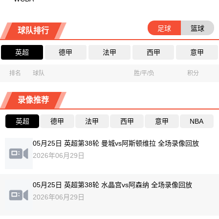
足球
篮球
球队排行
英超
德甲
法甲
西甲
意甲
排名
球队
胜/平/负
积分
录像推荐
英超
德甲
法甲
西甲
意甲
NBA
05月25日 英超第38轮 曼城vs阿斯顿维拉 全场录像回放
2026年06月29日
05月25日 英超第38轮 水晶宫vs阿森纳 全场录像回放
2026年06月29日