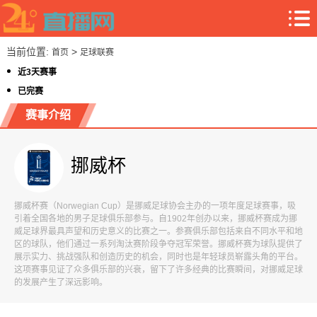
当前位置:
>
首页
足球联赛
近3天赛事
已完赛
赛事介绍
挪威杯
挪威杯赛（Norwegian Cup）是挪威足球协会主办的一项年度足球赛事，吸
引着全国各地的男子足球俱乐部参与。自1902年创办以来，挪威杯赛成为挪
威足球界最具声望和历史意义的比赛之一。参赛俱乐部包括来自不同水平和地
区的球队，他们通过一系列淘汰赛阶段争夺冠军荣誉。挪威杯赛为球队提供了
展示实力、挑战强队和创造历史的机会，同时也是年轻球员崭露头角的平台。
这项赛事见证了众多俱乐部的兴衰，留下了许多经典的比赛瞬间，对挪威足球
的发展产生了深远影响。