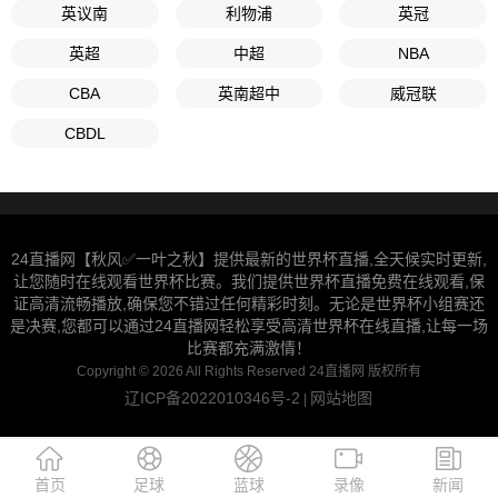
英议南
利物浦
英冠
英超
中超
NBA
CBA
英南超中
威冠联
CBDL
24直播网【秋风✅一叶之秋】提供最新的世界杯直播,全天候实时更新,
让您随时在线观看世界杯比赛。我们提供世界杯直播免费在线观看,保
证高清流畅播放,确保您不错过任何精彩时刻。无论是世界杯小组赛还
是决赛,您都可以通过24直播网轻松享受高清世界杯在线直播,让每一场
比赛都充满激情！
Copyright © 2026 All Rights Reserved 24直播网 版权所有
辽ICP备2022010346号-2
网站地图
|
首页
足球
蓝球
录像
新闻