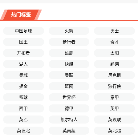
热门标签
中国足球
火箭
勇士
国王
步行者
奇才
开拓者
雄鹿
太阳
湖人
快船
鹈鹕
曼城
曼联
尼克斯
掘金
篮网
独行侠
篮球
世界杯
意甲
西甲
德甲
英甲
英乙
凯尔特人
英议联
英议北
英南超
英北超