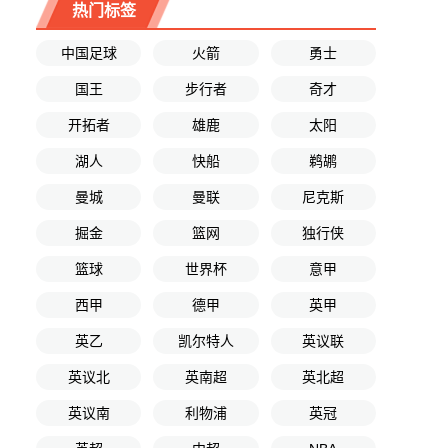
热门标签
中国足球
火箭
勇士
国王
步行者
奇才
开拓者
雄鹿
太阳
湖人
快船
鹈鹕
曼城
曼联
尼克斯
掘金
篮网
独行侠
篮球
世界杯
意甲
西甲
德甲
英甲
英乙
凯尔特人
英议联
英议北
英南超
英北超
英议南
利物浦
英冠