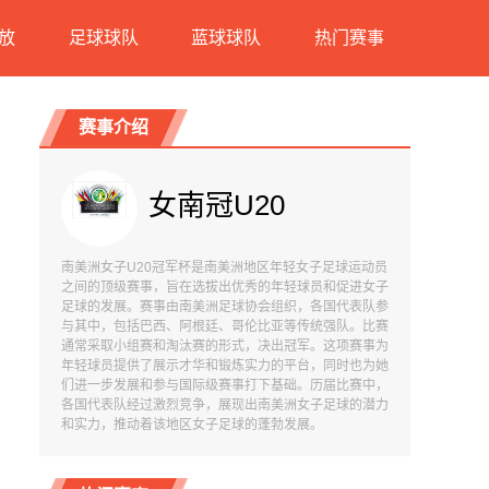
放
足球球队
蓝球球队
热门赛事
赛事介绍
女南冠U20
南美洲女子U20冠军杯是南美洲地区年轻女子足球运动员
之间的顶级赛事，旨在选拔出优秀的年轻球员和促进女子
足球的发展。赛事由南美洲足球协会组织，各国代表队参
与其中，包括巴西、阿根廷、哥伦比亚等传统强队。比赛
通常采取小组赛和淘汰赛的形式，决出冠军。这项赛事为
年轻球员提供了展示才华和锻炼实力的平台，同时也为她
们进一步发展和参与国际级赛事打下基础。历届比赛中，
各国代表队经过激烈竞争，展现出南美洲女子足球的潜力
和实力，推动着该地区女子足球的蓬勃发展。