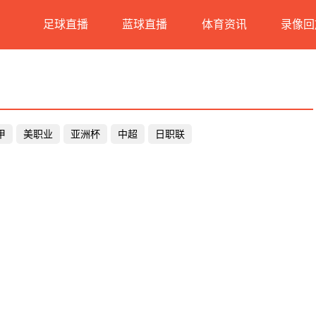
足球直播
蓝球直播
体育资讯
录像回
甲
美职业
亚洲杯
中超
日职联