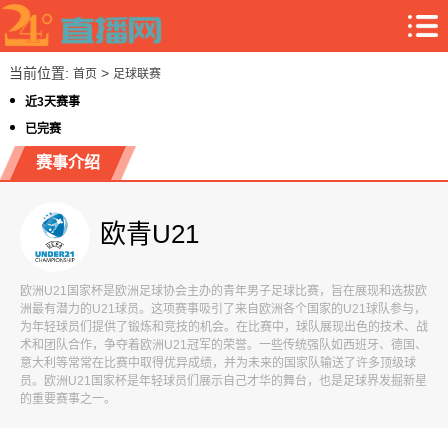
当前位置:
>
首页
足球联赛
近3天赛事
已完赛
赛事介绍
欧青U21
欧洲U21国家杯是欧洲足球协会主办的青年男子足球比赛，旨在展现和选拔欧
洲最有潜力的U21球员。这项赛事吸引了来自欧洲各个国家的U21球队参与，
为年轻球员们提供了锻炼和竞技的机会。在比赛中，球队展现出色的技术、战
术和团队合作，争夺着欧洲U21冠军的荣誉。一些传统强队如西班牙、德国、
意大利等常常在比赛中取得优异成绩，并为未来的国家队输送了许多顶级球
员。欧洲U21国家杯是年轻球员们展示自己才华的舞台，也是足球界发掘新星
的重要赛事之一。