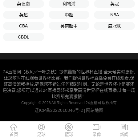
英议南
利物浦
英冠
英超
中超
NBA
CBA
英南超中
威冠联
CBDL
24直播网【秋风✅一叶之秋】提供最新的世界杯直播,全天候实时更新,
让您随时在线观看世界杯比赛。我们提供世界杯直播免费在线观看,保
证高清流畅播放,确保您不错过任何精彩时刻。无论是世界杯小组赛还
是决赛,您都可以通过24直播网轻松享受高清世界杯在线直播,让每一场
比赛都充满激情！
Copyright © 2026 All Rights Reserved 24直播网 版权所有
辽ICP备2022010346号-2
网站地图
|
首页
足球
蓝球
录像
新闻