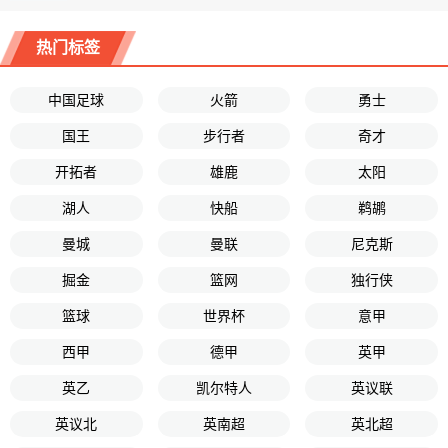
热门标签
中国足球
火箭
勇士
国王
步行者
奇才
开拓者
雄鹿
太阳
湖人
快船
鹈鹕
曼城
曼联
尼克斯
掘金
篮网
独行侠
篮球
世界杯
意甲
西甲
德甲
英甲
英乙
凯尔特人
英议联
英议北
英南超
英北超