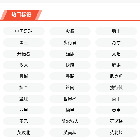
热门标签
中国足球
火箭
勇士
国王
步行者
奇才
开拓者
雄鹿
太阳
湖人
快船
鹈鹕
曼城
曼联
尼克斯
掘金
篮网
独行侠
篮球
世界杯
意甲
西甲
德甲
英甲
英乙
凯尔特人
英议联
英议北
英南超
英北超