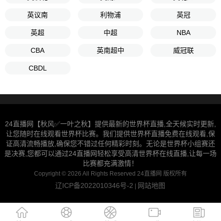
英议南
利物浦
英冠
英超
中超
NBA
CBA
英南超中
威冠联
CBDL
24直播网【秋风✅一叶之秋】提供最新的世界杯直播,全天候实时更新,
让您随时在线观看世界杯比赛。我们提供世界杯直播免费在线观看,保
证高清流畅播放,确保您不错过任何精彩时刻。无论是世界杯小组赛还
是决赛,您都可以通过24直播网轻松享受高清世界杯在线直播,让每一场
比赛都充满激情！
Copyright © 2026 All Rights Reserved 24直播网 版权所有
辽ICP备2022010346号-2
网站地图
|