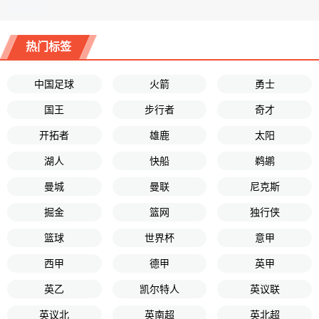
热门标签
中国足球
火箭
勇士
国王
步行者
奇才
开拓者
雄鹿
太阳
湖人
快船
鹈鹕
曼城
曼联
尼克斯
掘金
篮网
独行侠
篮球
世界杯
意甲
西甲
德甲
英甲
英乙
凯尔特人
英议联
英议北
英南超
英北超