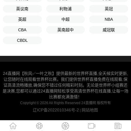
英议南
利物浦
英冠
英超
中超
NBA
CBA
英南超中
威冠联
CBDL
24直播网【秋风✅一叶之秋】提供最新的世界杯直播,全天候实时更新,
让您随时在线观看世界杯比赛。我们提供世界杯直播免费在线观看,保
证高清流畅播放,确保您不错过任何精彩时刻。无论是世界杯小组赛还
是决赛,您都可以通过24直播网轻松享受高清世界杯在线直播,让每一场
比赛都充满激情！
Copyright © 2026 All Rights Reserved 24直播网 版权所有
辽ICP备2022010346号-2
网站地图
|