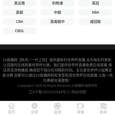
英议南
利物浦
英冠
英超
中超
NBA
CBA
英南超中
威冠联
CBDL
24直播网【秋风✅一叶之秋】提供最新的世界杯直播,全天候实时更新,
让您随时在线观看世界杯比赛。我们提供世界杯直播免费在线观看,保
证高清流畅播放,确保您不错过任何精彩时刻。无论是世界杯小组赛还
是决赛,您都可以通过24直播网轻松享受高清世界杯在线直播,让每一场
比赛都充满激情！
Copyright © 2026 All Rights Reserved 24直播网 版权所有
辽ICP备2022010346号-2
网站地图
|
首页
足球
蓝球
录像
新闻