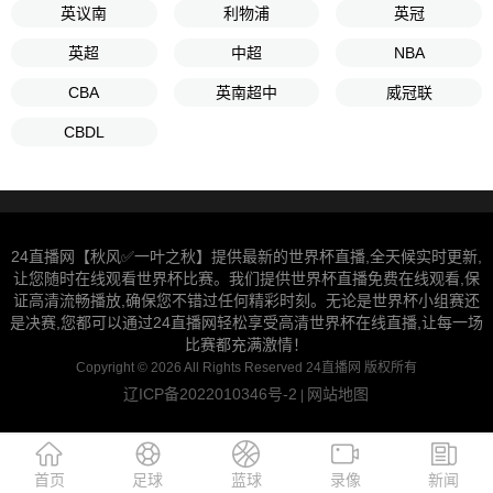
英议南
利物浦
英冠
英超
中超
NBA
CBA
英南超中
威冠联
CBDL
24直播网【秋风✅一叶之秋】提供最新的世界杯直播,全天候实时更新,
让您随时在线观看世界杯比赛。我们提供世界杯直播免费在线观看,保
证高清流畅播放,确保您不错过任何精彩时刻。无论是世界杯小组赛还
是决赛,您都可以通过24直播网轻松享受高清世界杯在线直播,让每一场
比赛都充满激情！
Copyright © 2026 All Rights Reserved 24直播网 版权所有
辽ICP备2022010346号-2
网站地图
|
首页
足球
蓝球
录像
新闻