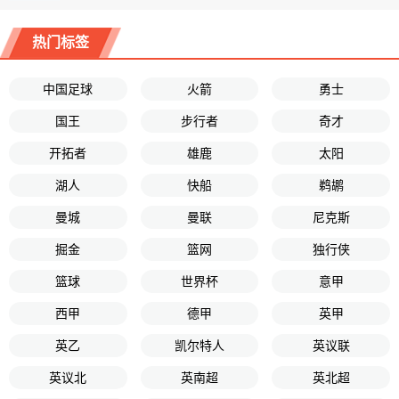
热门标签
中国足球
火箭
勇士
国王
步行者
奇才
开拓者
雄鹿
太阳
湖人
快船
鹈鹕
曼城
曼联
尼克斯
掘金
篮网
独行侠
篮球
世界杯
意甲
西甲
德甲
英甲
英乙
凯尔特人
英议联
英议北
英南超
英北超