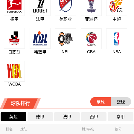
德甲
法甲
美职业
亚洲杯
中超
NBL
CBA
NBA
日职联
韩篮甲
WCBA
足球
篮球
球队排行
英超
德甲
法甲
西甲
意甲
排名
球队
胜/平/负
积分