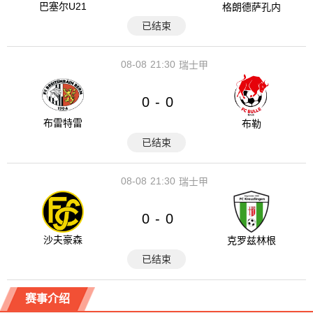
巴塞尔U21
格朗德萨孔内
已结束
08-08
21:30
瑞士甲
0
0
-
布雷特雷
布勒
已结束
08-08
21:30
瑞士甲
0
0
-
沙夫豪森
克罗兹林根
已结束
赛事介绍