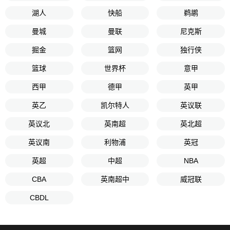
湖人
快船
鹈鹕
曼城
曼联
尼克斯
掘金
篮网
独行侠
篮球
世界杯
意甲
西甲
德甲
英甲
英乙
凯尔特人
英议联
英议北
英南超
英北超
英议南
利物浦
英冠
英超
中超
NBA
CBA
英南超中
威冠联
CBDL