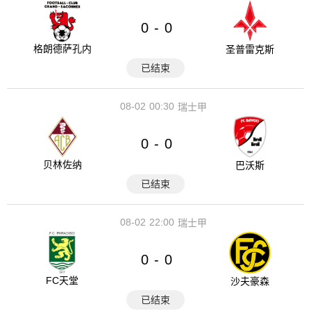
0
0
-
格朗德萨孔内
圣普雷克斯
已结束
08-02
00:30
瑞士甲
0
0
-
贝林佐纳
巴沃斯
已结束
08-02
22:00
瑞士甲
0
0
-
FC天堂
沙夫豪森
已结束