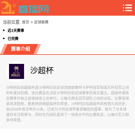
当前位置:
>
首页
足球联赛
近3天赛事
已完赛
赛事介绍
沙超杯
沙特阿拉伯超级杯是沙特阿拉伯足球顶级联赛阿卡萨杯冠军和国王杯冠军之间
的年度对抗赛。该比赛旨在决定沙特阿拉伯足球赛季的真正霸主。超级杯通常
在赛季开始之前或结束之后举行，以展示两支冠军球队之间的对抗。比赛采用
单场决胜制，胜者将获得超级杯的荣誉。沙特阿拉伯超级杯具有悠久的历史，
自2008年首次举办以来，已成为沙特足球界备受瞩目的盛事，吸引了众多球
迷的关注和参与，同时也为球队提供了一场高水平的比赛机会，以展示实力和
争夺荣誉。