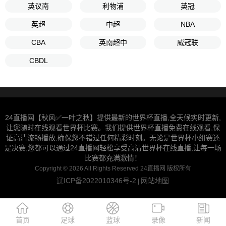
英议南
利物浦
英冠
英超
中超
NBA
CBA
英南超中
威冠联
CBDL
24直播网【秋风✅一叶之秋】提供最新的世界杯直播,全天候实时更新,
让您随时在线观看世界杯比赛。我们提供世界杯直播免费在线观看,保
证高清流畅播放,确保您不错过任何精彩时刻。无论是世界杯小组赛还
是决赛,您都可以通过24直播网轻松享受高清世界杯在线直播,让每一场
比赛都充满激情！
Copyright © 2026 All Rights Reserved 24直播网 版权所有
辽ICP备2022010346号-2
网站地图
|
首页
足球
蓝球
录像
新闻