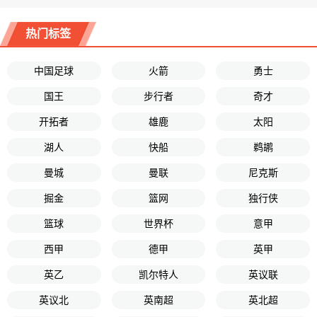
热门标签
中国足球
火箭
勇士
国王
步行者
奇才
开拓者
雄鹿
太阳
湖人
快船
鹈鹕
曼城
曼联
尼克斯
掘金
篮网
独行侠
篮球
世界杯
意甲
西甲
德甲
英甲
英乙
凯尔特人
英议联
英议北
英南超
英北超