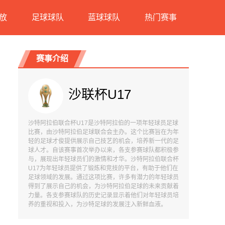
放
足球球队
蓝球球队
热门赛事
赛事介绍
沙联杯U17
沙特阿拉伯联合杯U17是沙特阿拉伯的一项年轻球员足球
比赛，由沙特阿拉伯足球联合会主办。这个比赛旨在为年
轻的足球才俊提供展示自己技艺的机会，培养新一代的足
球人才。自该赛事首次举办以来，各支参赛球队都积极参
与，展现出年轻球员们的激情和才华。沙特阿拉伯联合杯
U17为年轻球员提供了锻炼和竞技的平台，有助于他们在
足球领域的发展。通过这项比赛，许多有潜力的年轻球员
得到了展示自己的机会，为沙特阿拉伯足球的未来贡献着
力量。各支参赛球队的历史记录显示着他们对年轻球员培
养的重视和投入，为沙特足球的发展注入新鲜血液。