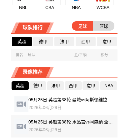
NBL
CBA
NBA
WCBA
足球
篮球
球队排行
英超
德甲
法甲
西甲
意甲
排名
球队
胜/平/负
积分
录像推荐
英超
德甲
法甲
西甲
意甲
NBA
05月25日 英超第38轮 曼城vs阿斯顿维拉 全场录像回放
2026年06月29日
05月25日 英超第38轮 水晶宫vs阿森纳 全场录像回放
2026年06月29日