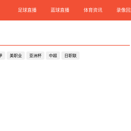
足球直播
蓝球直播
体育资讯
录像回
甲
美职业
亚洲杯
中超
日职联