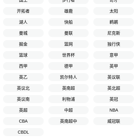
开拓者
雄鹿
太阳
湖人
快船
鹈鹕
曼城
曼联
尼克斯
掘金
篮网
独行侠
篮球
世界杯
意甲
西甲
德甲
英甲
英乙
凯尔特人
英议联
英议北
英南超
英北超
英议南
利物浦
英冠
英超
中超
NBA
CBA
英南超中
威冠联
CBDL