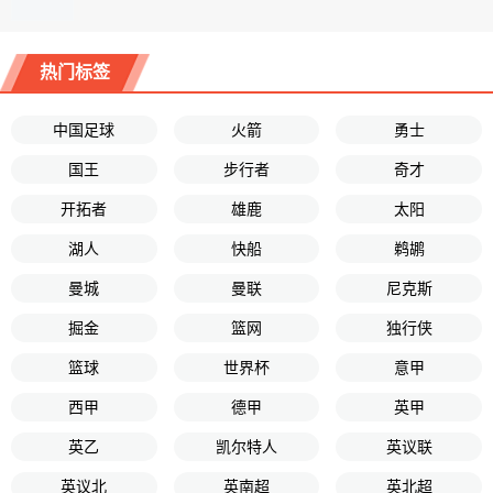
热门标签
中国足球
火箭
勇士
国王
步行者
奇才
开拓者
雄鹿
太阳
湖人
快船
鹈鹕
曼城
曼联
尼克斯
掘金
篮网
独行侠
篮球
世界杯
意甲
西甲
德甲
英甲
英乙
凯尔特人
英议联
英议北
英南超
英北超