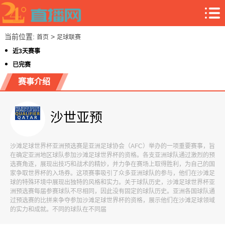
当前位置:
>
首页
足球联赛
近3天赛事
已完赛
赛事介绍
沙世亚预
沙滩足球世界杯亚洲预选赛是亚洲足球协会（AFC）举办的一项重要赛事，旨
在确定亚洲地区球队参加沙滩足球世界杯的资格。各支亚洲球队通过激烈的预
选赛角逐，展现出技巧和战术的精妙，并力争在赛场上取得胜利，为自己的国
家争取世界杯的入场券。这项赛事吸引了众多亚洲球队的参与，他们在沙滩足
球的特殊环境中展现出独特的风格和实力。关于球队历史，沙滩足球世界杯亚
洲预选赛每届参赛球队不尽相同，因此没有固定的球队历史。亚洲各国球队通
过预选赛的比拼来争夺参加沙滩足球世界杯的资格，展示他们在沙滩足球领域
的实力和成就。不同的球队在不同届