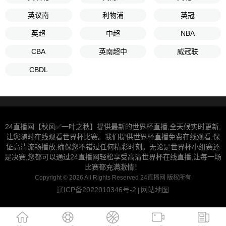
英议南
利物浦
英冠
英超
中超
NBA
CBA
英南超中
威冠联
CBDL
24直播网【秋风✅一叶之秋】提供最新的世界杯直播,全天候实时更新,
让您随时在线观看世界杯比赛。我们提供世界杯直播免费在线观看,保
证高清流畅播放,确保您不错过任何精彩时刻。无论是世界杯小组赛还
是决赛,您都可以通过24直播网轻松享受高清世界杯在线直播,让每一场
比赛都充满激情！
Copyright © 2026 All Rights Reserved 24直播网 版权所有
辽ICP备2022010346号-2
网站地图
|