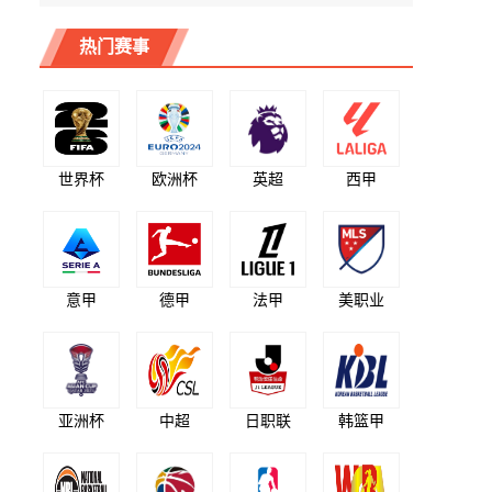
热门赛事
世界杯
欧洲杯
英超
西甲
意甲
德甲
法甲
美职业
亚洲杯
中超
日职联
韩篮甲