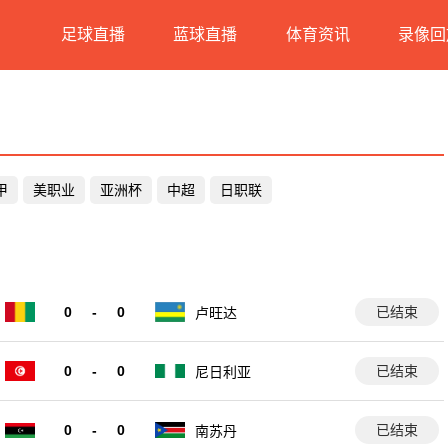
足球直播
蓝球直播
体育资讯
录像回
甲
美职业
亚洲杯
中超
日职联
0
-
0
已结束
卢旺达
0
-
0
已结束
尼日利亚
0
-
0
已结束
南苏丹