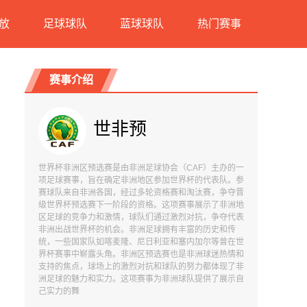
放
足球球队
蓝球球队
热门赛事
赛事介绍
世非预
世界杯非洲区预选赛是由非洲足球协会（CAF）主办的一
项足球赛事，旨在确定非洲地区参加世界杯的代表队。参
赛球队来自非洲各国，经过多轮资格赛和淘汰赛，争夺晋
级世界杯预选赛下一阶段的资格。这项赛事展示了非洲地
区足球的竞争力和激情，球队们通过激烈对抗，争夺代表
非洲出战世界杯的机会。非洲足球拥有丰富的历史和传
统，一些国家队如喀麦隆、尼日利亚和塞内加尔等曾在世
界杯赛事中崭露头角。非洲区预选赛也是非洲球迷热情和
支持的焦点，球场上的激烈对抗和球队的努力都体现了非
洲足球的魅力和实力。这项赛事为非洲球队提供了展示自
己实力的舞