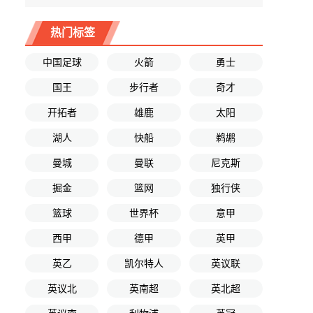
热门标签
中国足球
火箭
勇士
国王
步行者
奇才
开拓者
雄鹿
太阳
湖人
快船
鹈鹕
曼城
曼联
尼克斯
掘金
篮网
独行侠
篮球
世界杯
意甲
西甲
德甲
英甲
英乙
凯尔特人
英议联
英议北
英南超
英北超