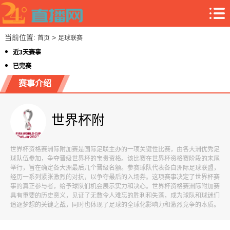
当前位置:
>
首页
足球联赛
近3天赛事
已完赛
赛事介绍
世界杯附
世界杯资格赛洲际附加赛是国际足联主办的一项关键性比赛，由各大洲优秀足
球队伍参加，争夺晋级世界杯的宝贵资格。该比赛在世界杯资格赛阶段的末尾
举行，旨在确定各大洲最后几个晋级名额。参赛球队代表各自洲际足球联盟，
经历一系列紧张激烈的对抗，以争夺最后的入场券。这项赛事决定了世界杯赛
事的真正参与者，给予球队们机会展示实力和决心。世界杯资格赛洲际附加赛
具有重要的历史意义，见证了无数令人难忘的胜利和失落，成为球队和球迷们
追逐梦想的关键之战，同时也体现了足球的全球化影响力和激烈竞争的本质。