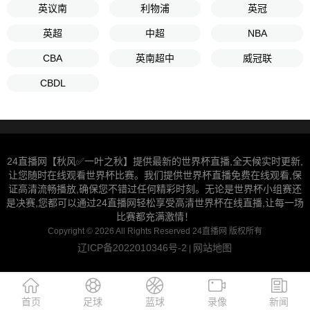
英议南
利物浦
英冠
英超
中超
NBA
CBA
英南超中
威冠联
CBDL
24直播网【秋风✅一叶之秋】提供最新的世界杯直播,全天候实时更新,
让您随时在线观看世界杯比赛。我们提供世界杯直播免费在线观看,保
证高清流畅播放,确保您不错过任何精彩时刻。无论是世界杯小组赛还
是决赛,您都可以通过24直播网轻松享受高清世界杯在线直播,让每一场
比赛都充满激情！
Copyright © 2026 All Rights Reserved 24直播网 版权所有
辽ICP备2022010346号-2
网站地图
|
首页
足球
蓝球
录像
新闻