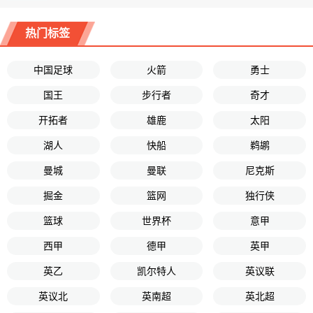
热门标签
中国足球
火箭
勇士
国王
步行者
奇才
开拓者
雄鹿
太阳
湖人
快船
鹈鹕
曼城
曼联
尼克斯
掘金
篮网
独行侠
篮球
世界杯
意甲
西甲
德甲
英甲
英乙
凯尔特人
英议联
英议北
英南超
英北超