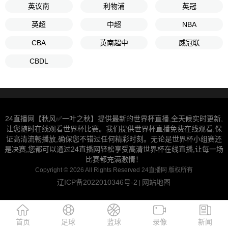
英议南
利物浦
英冠
英超
中超
NBA
CBA
英南超中
威冠联
CBDL
24直播网【秋风✅一叶之秋】提供最新的世界杯直播,全天候实时更新,
让您随时在线观看世界杯比赛。我们提供世界杯直播免费在线观看,保
证高清流畅播放,确保您不错过任何精彩时刻。无论是世界杯小组赛还
是决赛,您都可以通过24直播网轻松享受高清世界杯在线直播,让每一场
比赛都充满激情！
Copyright © 2026 All Rights Reserved 24直播网 版权所有
辽ICP备2022010346号-2
网站地图
|
首页
足球
蓝球
录像
新闻