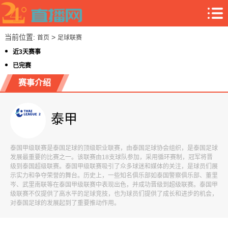
当前位置:
>
首页
足球联赛
近3天赛事
已完赛
赛事介绍
泰甲
泰国甲级联赛是泰国足球的顶级职业联赛，由泰国足球协会组织，是泰国足球
发展最重要的比赛之一。该联赛由18支球队参加，采用循环赛制，冠军将晋
级到泰国超级联赛。泰国甲级联赛吸引了众多球迷和媒体的关注，是球员们展
示实力和争夺荣誉的舞台。历史上，一些知名俱乐部如泰国警察俱乐部、董里
岑、武里南联等在泰国甲级联赛中表现出色，并成功晋级到超级联赛。泰国甲
级联赛不仅提供了高水平的足球竞技，也为球员们提供了成长和进步的机会，
对泰国足球的发展起到了重要推动作用。