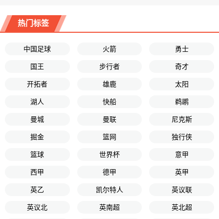
热门标签
中国足球
火箭
勇士
国王
步行者
奇才
开拓者
雄鹿
太阳
湖人
快船
鹈鹕
曼城
曼联
尼克斯
掘金
篮网
独行侠
篮球
世界杯
意甲
西甲
德甲
英甲
英乙
凯尔特人
英议联
英议北
英南超
英北超