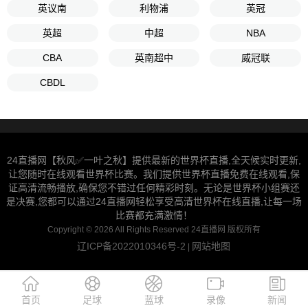
英议南
利物浦
英冠
英超
中超
NBA
CBA
英南超中
威冠联
CBDL
24直播网【秋风✅一叶之秋】提供最新的世界杯直播,全天候实时更新,
让您随时在线观看世界杯比赛。我们提供世界杯直播免费在线观看,保
证高清流畅播放,确保您不错过任何精彩时刻。无论是世界杯小组赛还
是决赛,您都可以通过24直播网轻松享受高清世界杯在线直播,让每一场
比赛都充满激情！
Copyright © 2026 All Rights Reserved 24直播网 版权所有
辽ICP备2022010346号-2
网站地图
|
首页
足球
蓝球
录像
新闻