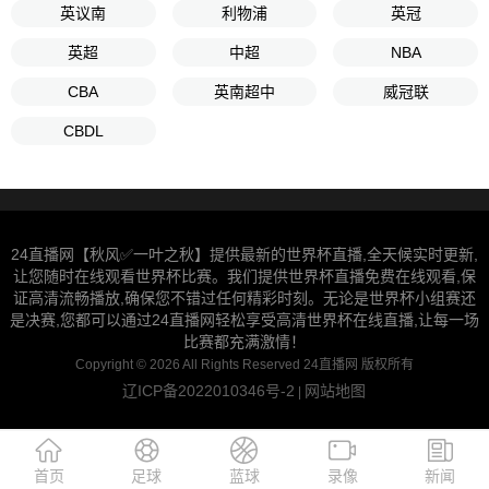
英议南
利物浦
英冠
英超
中超
NBA
CBA
英南超中
威冠联
CBDL
24直播网【秋风✅一叶之秋】提供最新的世界杯直播,全天候实时更新,
让您随时在线观看世界杯比赛。我们提供世界杯直播免费在线观看,保
证高清流畅播放,确保您不错过任何精彩时刻。无论是世界杯小组赛还
是决赛,您都可以通过24直播网轻松享受高清世界杯在线直播,让每一场
比赛都充满激情！
Copyright © 2026 All Rights Reserved 24直播网 版权所有
辽ICP备2022010346号-2
网站地图
|
首页
足球
蓝球
录像
新闻