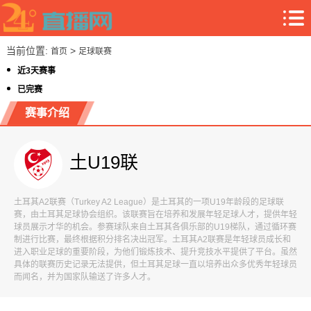
当前位置:
>
首页
足球联赛
近3天赛事
已完赛
赛事介绍
土U19联
土耳其A2联赛（Turkey A2 League）是土耳其的一项U19年龄段的足球联
赛，由土耳其足球协会组织。该联赛旨在培养和发展年轻足球人才，提供年轻
球员展示才华的机会。参赛球队来自土耳其各俱乐部的U19梯队，通过循环赛
制进行比赛，最终根据积分排名决出冠军。土耳其A2联赛是年轻球员成长和
进入职业足球的重要阶段，为他们锻炼技术、提升竞技水平提供了平台。虽然
具体的联赛历史记录无法提供，但土耳其足球一直以培养出众多优秀年轻球员
而闻名，并为国家队输送了许多人才。