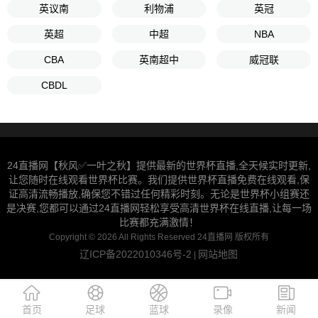
英议南
利物浦
英冠
英超
中超
NBA
CBA
英南超中
威冠联
CBDL
24直播网【秋风✅一叶之秋】提供最新的世界杯直播,全天候实时更新,
让您随时在线观看世界杯比赛。我们提供世界杯直播免费在线观看,保
证高清流畅播放,确保您不错过任何精彩时刻。无论是世界杯小组赛还
是决赛,您都可以通过24直播网轻松享受高清世界杯在线直播,让每一场
比赛都充满激情！
Copyright © 2026 All Rights Reserved 24直播网 版权所有
辽ICP备2022010346号-2
网站地图
|
首页
足球
蓝球
录像
新闻