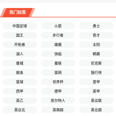
热门标签
中国足球
火箭
勇士
国王
步行者
奇才
开拓者
雄鹿
太阳
湖人
快船
鹈鹕
曼城
曼联
尼克斯
掘金
篮网
独行侠
篮球
世界杯
意甲
西甲
德甲
英甲
英乙
凯尔特人
英议联
英议北
英南超
英北超