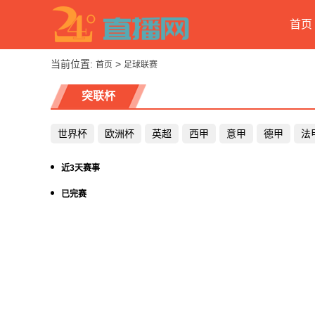
首页
当前位置:
>
首页
足球联赛
突联杯
世界杯
欧洲杯
英超
西甲
意甲
德甲
法
近3天赛事
已完赛