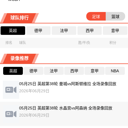
足球
篮球
球队排行
英超
德甲
法甲
西甲
意甲
排名
球队
胜/平/负
积分
录像推荐
英超
德甲
法甲
西甲
意甲
NBA
05月25日 英超第38轮 曼城vs阿斯顿维拉 全场录像回放
2026年06月29日
05月25日 英超第38轮 水晶宫vs阿森纳 全场录像回放
2026年06月29日