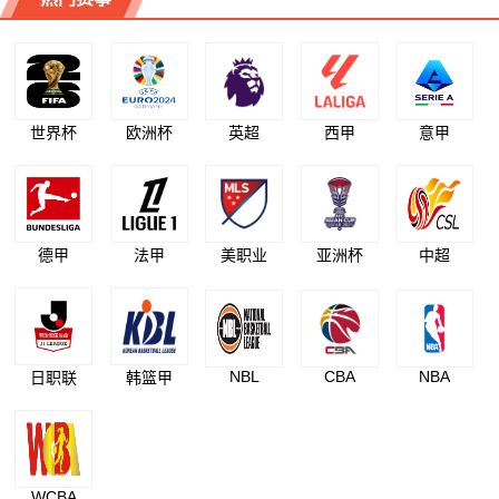
世界杯
欧洲杯
英超
西甲
意甲
德甲
法甲
美职业
亚洲杯
中超
NBL
CBA
NBA
日职联
韩篮甲
WCBA