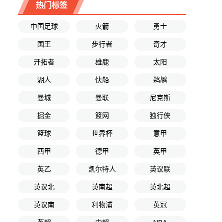
热门标签
中国足球
火箭
勇士
国王
步行者
奇才
开拓者
雄鹿
太阳
湖人
快船
鹈鹕
曼城
曼联
尼克斯
掘金
篮网
独行侠
篮球
世界杯
意甲
西甲
德甲
英甲
英乙
凯尔特人
英议联
英议北
英南超
英北超
英议南
利物浦
英冠