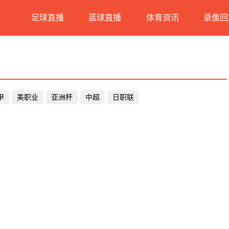
足球直播
蓝球直播
体育资讯
录像回
甲
美职业
亚洲杯
中超
日职联