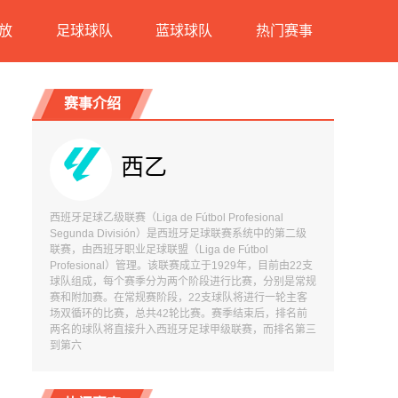
放
足球球队
蓝球球队
热门赛事
赛事介绍
西乙
西班牙足球乙级联赛（Liga de Fútbol Profesional
Segunda División）是西班牙足球联赛系统中的第二级
联赛，由西班牙职业足球联盟（Liga de Fútbol
Profesional）管理。该联赛成立于1929年，目前由22支
球队组成，每个赛季分为两个阶段进行比赛，分别是常规
赛和附加赛。在常规赛阶段，22支球队将进行一轮主客
场双循环的比赛，总共42轮比赛。赛季结束后，排名前
两名的球队将直接升入西班牙足球甲级联赛，而排名第三
到第六