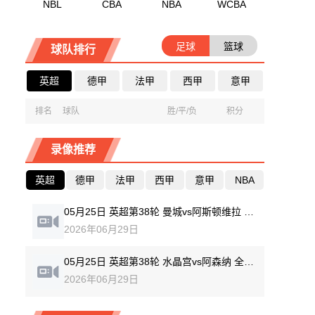
NBL
CBA
NBA
WCBA
足球
篮球
球队排行
英超
德甲
法甲
西甲
意甲
排名
球队
胜/平/负
积分
录像推荐
英超
德甲
法甲
西甲
意甲
NBA
05月25日 英超第38轮 曼城vs阿斯顿维拉 全场录像回放
2026年06月29日
05月25日 英超第38轮 水晶宫vs阿森纳 全场录像回放
2026年06月29日