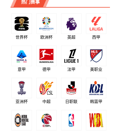
热门赛事
世界杯
欧洲杯
英超
西甲
意甲
德甲
法甲
美职业
亚洲杯
中超
日职联
韩篮甲