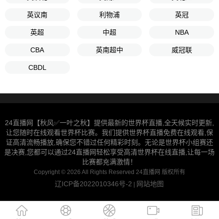
英议南
利物浦
英冠
英超
中超
NBA
CBA
英南超中
威冠联
CBDL
24直播网【秋风✅一叶之秋】提供最新的世界杯直播,全天候实时更新,
让您随时在线观看世界杯比赛。我们提供世界杯直播免费在线观看,保
证高清流畅播放,确保您不错过任何精彩时刻。无论是世界杯小组赛还
是决赛,您都可以通过24直播网轻松享受高清世界杯在线直播,让每一场
比赛都充满激情！
Copyright © 2026 All Rights Reserved 24直播网 版权所有
辽ICP备2022010346号-2
网站地图
|