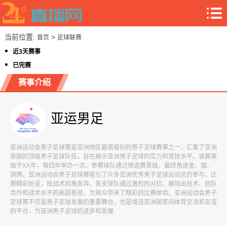
当前位置:
>
首页
足球联赛
近3天赛事
已完赛
赛事介绍
亚运男足
亚洲运动会男子足球赛是亚洲地区最高级别的男子足球赛事之一，汇集了亚洲
各国的顶级男子足球队伍，旨在展示亚洲男子足球的实力和竞技水平。该赛事
始于XX年，每四年举办一次，参赛球队通过预选赛晋级，最终角逐金、银、
铜牌。亚洲运动会男子足球赛吸引了众多亚洲优秀男子足球运动员的参与，比
赛精彩纷呈，技战术风格各异。各支球队通过激烈的对抗，展现出技术、团队
合作和战术水平的高超表现，为观众带来了精彩的比赛体验。亚洲运动会男子
足球赛不仅是男子足球发展的重要舞台，也是增进亚洲国家间体育交流和友谊
的平台，为亚洲男子足球的进步和发展