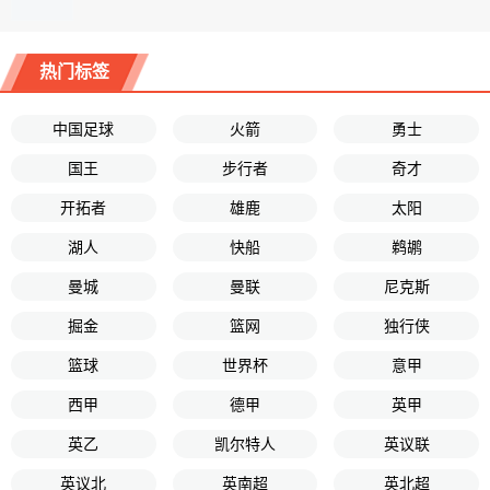
热门标签
中国足球
火箭
勇士
国王
步行者
奇才
开拓者
雄鹿
太阳
湖人
快船
鹈鹕
曼城
曼联
尼克斯
掘金
篮网
独行侠
篮球
世界杯
意甲
西甲
德甲
英甲
英乙
凯尔特人
英议联
英议北
英南超
英北超