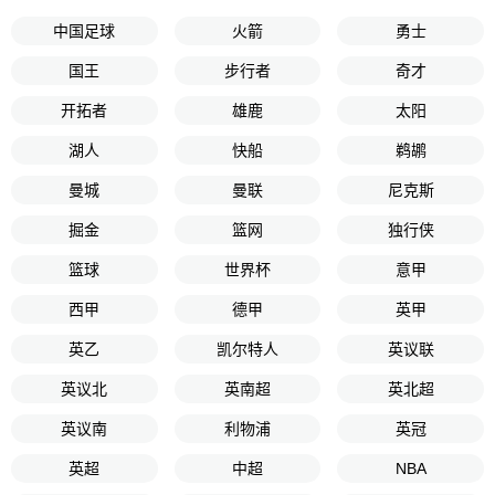
中国足球
火箭
勇士
国王
步行者
奇才
开拓者
雄鹿
太阳
湖人
快船
鹈鹕
曼城
曼联
尼克斯
掘金
篮网
独行侠
篮球
世界杯
意甲
西甲
德甲
英甲
英乙
凯尔特人
英议联
英议北
英南超
英北超
英议南
利物浦
英冠
英超
中超
NBA