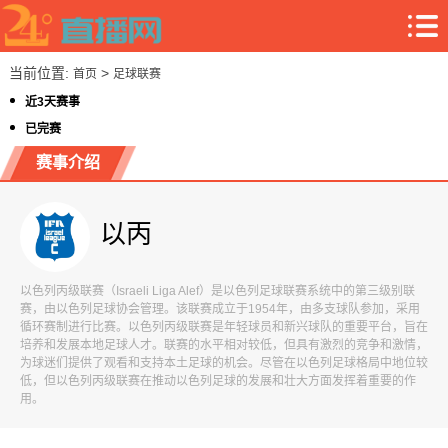
当前位置:
>
首页
足球联赛
近3天赛事
已完赛
赛事介绍
以丙
以色列丙级联赛（Israeli Liga Alef）是以色列足球联赛系统中的第三级别联
赛，由以色列足球协会管理。该联赛成立于1954年，由多支球队参加，采用
循环赛制进行比赛。以色列丙级联赛是年轻球员和新兴球队的重要平台，旨在
培养和发展本地足球人才。联赛的水平相对较低，但具有激烈的竞争和激情，
为球迷们提供了观看和支持本土足球的机会。尽管在以色列足球格局中地位较
低，但以色列丙级联赛在推动以色列足球的发展和壮大方面发挥着重要的作
用。