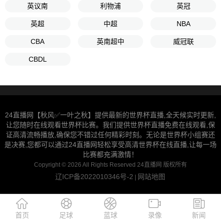
英议南
利物浦
英冠
英超
中超
NBA
CBA
英南超中
威冠联
CBDL
24直播网【秋风✅一叶之秋】提供最新的世界杯直播,全天候实时更新,
让您随时在线观看世界杯比赛。我们提供世界杯直播免费在线观看,保
证高清流畅播放,确保您不错过任何精彩时刻。无论是世界杯小组赛还
是决赛,您都可以通过24直播网轻松享受高清世界杯在线直播,让每一场
比赛都充满激情！
Copyright © 2026 All Rights Reserved 24直播网 版权所有
辽ICP备2022010346号-2
网站地图
|
首页
足球
蓝球
录像
新闻