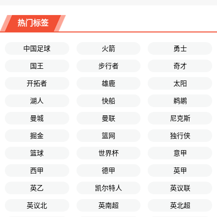
热门标签
中国足球
火箭
勇士
国王
步行者
奇才
开拓者
雄鹿
太阳
湖人
快船
鹈鹕
曼城
曼联
尼克斯
掘金
篮网
独行侠
篮球
世界杯
意甲
西甲
德甲
英甲
英乙
凯尔特人
英议联
英议北
英南超
英北超