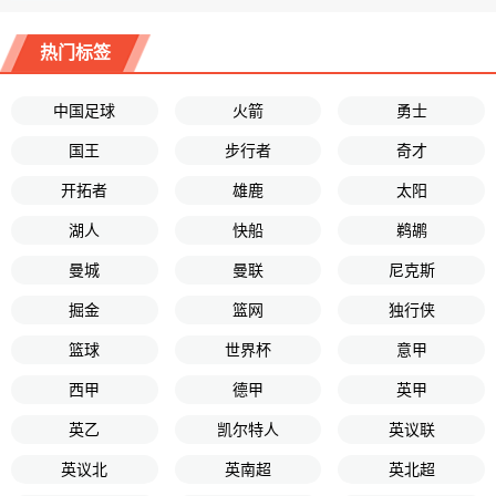
热门标签
中国足球
火箭
勇士
国王
步行者
奇才
开拓者
雄鹿
太阳
湖人
快船
鹈鹕
曼城
曼联
尼克斯
掘金
篮网
独行侠
篮球
世界杯
意甲
西甲
德甲
英甲
英乙
凯尔特人
英议联
英议北
英南超
英北超