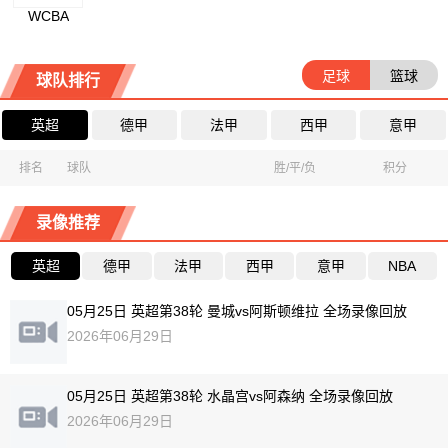
WCBA
足球
篮球
球队排行
英超
德甲
法甲
西甲
意甲
排名
球队
胜/平/负
积分
录像推荐
英超
德甲
法甲
西甲
意甲
NBA
05月25日 英超第38轮 曼城vs阿斯顿维拉 全场录像回放
2026年06月29日
05月25日 英超第38轮 水晶宫vs阿森纳 全场录像回放
2026年06月29日