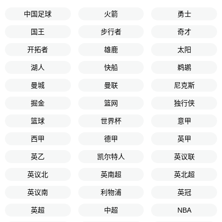
中国足球
火箭
勇士
国王
步行者
奇才
开拓者
雄鹿
太阳
湖人
快船
鹈鹕
曼城
曼联
尼克斯
掘金
篮网
独行侠
篮球
世界杯
意甲
西甲
德甲
英甲
英乙
凯尔特人
英议联
英议北
英南超
英北超
英议南
利物浦
英冠
英超
中超
NBA