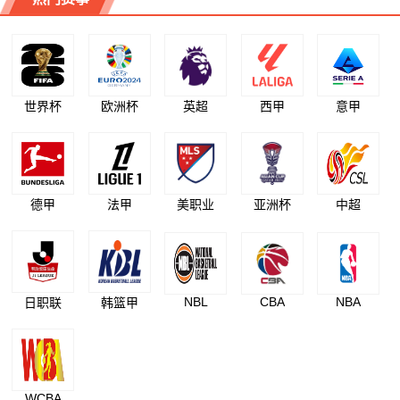
世界杯
欧洲杯
英超
西甲
意甲
德甲
法甲
美职业
亚洲杯
中超
NBL
CBA
NBA
日职联
韩篮甲
WCBA