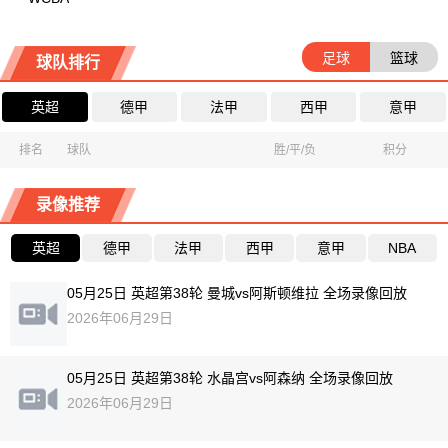
足球
篮球
球队排行
英超
德甲
法甲
西甲
意甲
排名
球队
胜/平/负
积分
录像推荐
英超
德甲
法甲
西甲
意甲
NBA
05月25日 英超第38轮 曼城vs阿斯顿维拉 全场录像回放
2026年06月29日
05月25日 英超第38轮 水晶宫vs阿森纳 全场录像回放
2026年06月29日