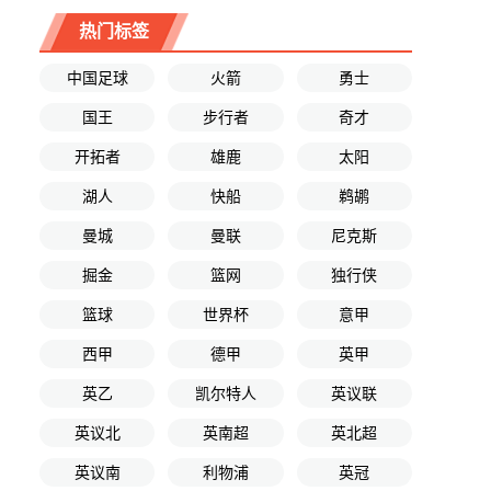
热门标签
中国足球
火箭
勇士
国王
步行者
奇才
开拓者
雄鹿
太阳
湖人
快船
鹈鹕
曼城
曼联
尼克斯
掘金
篮网
独行侠
篮球
世界杯
意甲
西甲
德甲
英甲
英乙
凯尔特人
英议联
英议北
英南超
英北超
英议南
利物浦
英冠