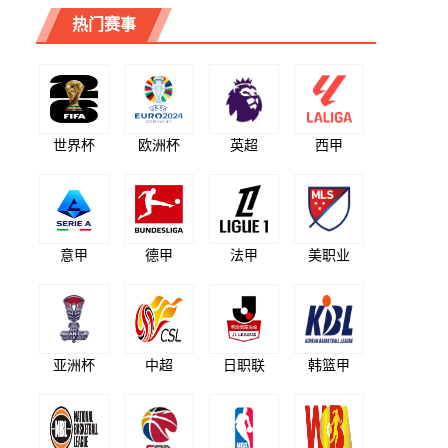
热门赛事
世界杯
欧洲杯
英超
西甲
意甲
德甲
法甲
美职业
亚洲杯
中超
日职联
韩篮甲