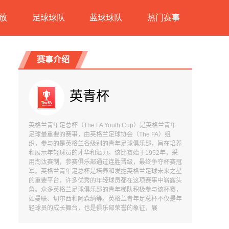
放
足球球队
蓝球球队
热门赛事
赛事介绍
英青杯
英格兰青年足总杯（The FA Youth Cup）是英格兰青年
足球最重要的赛事，由英格兰足球协会（The FA）组
织，参与的是英格兰各级别的青年足球俱乐部，旨在培养
和展示年轻球员的才华和潜力。该比赛始于1952年，采
用淘汰赛制，参赛俱乐部通过连胜晋级，最终争夺杯赛冠
军。英格兰青年足总杯是培养和发掘英格兰足球未来之星
的重要平台，许多优秀的年轻球员都在这项赛事中崭露头
角。众多英格兰足球俱乐部的青年梯队积极参与该杯赛，
如曼联、切尔西和阿森纳等。英格兰青年足总杯不仅是年
轻球员的成长舞台，也是俱乐部荣誉的象征，展