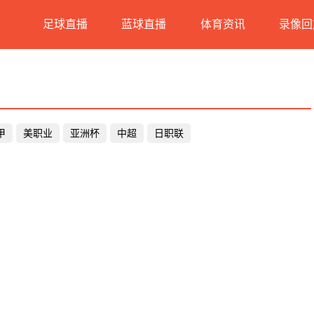
足球直播
蓝球直播
体育资讯
录像回
甲
美职业
亚洲杯
中超
日职联