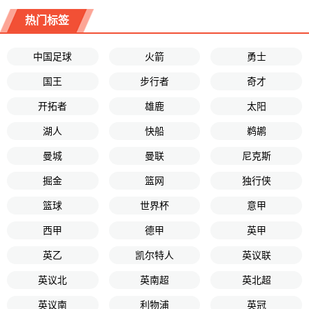
热门标签
中国足球
火箭
勇士
国王
步行者
奇才
开拓者
雄鹿
太阳
湖人
快船
鹈鹕
曼城
曼联
尼克斯
掘金
篮网
独行侠
篮球
世界杯
意甲
西甲
德甲
英甲
英乙
凯尔特人
英议联
英议北
英南超
英北超
英议南
利物浦
英冠