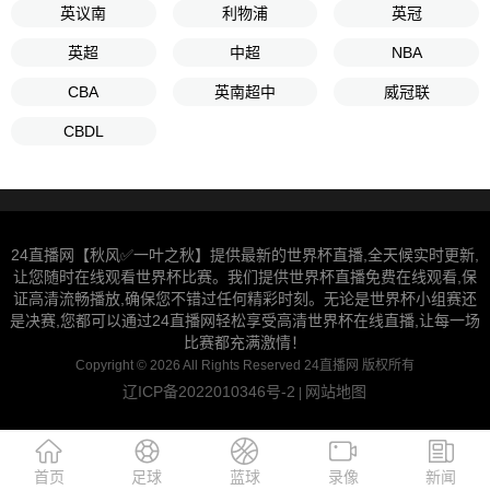
英议南
利物浦
英冠
英超
中超
NBA
CBA
英南超中
威冠联
CBDL
24直播网【秋风✅一叶之秋】提供最新的世界杯直播,全天候实时更新,
让您随时在线观看世界杯比赛。我们提供世界杯直播免费在线观看,保
证高清流畅播放,确保您不错过任何精彩时刻。无论是世界杯小组赛还
是决赛,您都可以通过24直播网轻松享受高清世界杯在线直播,让每一场
比赛都充满激情！
Copyright © 2026 All Rights Reserved 24直播网 版权所有
辽ICP备2022010346号-2
网站地图
|
首页
足球
蓝球
录像
新闻