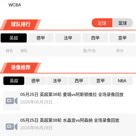
WCBA
足球
篮球
球队排行
英超
德甲
法甲
西甲
意甲
排名
球队
胜/平/负
积分
录像推荐
英超
德甲
法甲
西甲
意甲
NBA
05月25日 英超第38轮 曼城vs阿斯顿维拉 全场录像回放
2026年06月29日
05月25日 英超第38轮 水晶宫vs阿森纳 全场录像回放
2026年06月29日