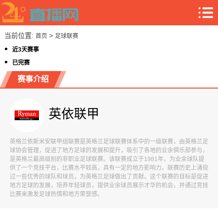
当前位置:
>
首页
足球联赛
近3天赛事
已完赛
赛事介绍
英依联甲
英格兰依斯米安联甲组联赛是英格兰足球联赛体系中的一级联赛，由英格兰足
球协会管理，促进了地方足球的发展和提升，吸引了各地的业余俱乐部参与，
是英格兰最高级别的非职业足球联赛。该联赛成立于1981年，为业余球队提
供了一个竞技平台，比赛水平较高，具有一定的地方影响力。联赛历史上涌现
过一些优秀的球队和球员，为英格兰足球做出了贡献。这个联赛的目标是促进
地方足球的发展，培养年轻球员，提供业余球员展示才华的机会，并通过竞技
比赛来激发足球热情和地方荣誉感。