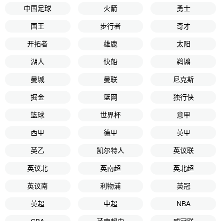
中国足球
火箭
勇士
国王
步行者
奇才
开拓者
雄鹿
太阳
湖人
快船
鹈鹕
曼城
曼联
尼克斯
掘金
篮网
独行侠
篮球
世界杯
意甲
西甲
德甲
英甲
英乙
凯尔特人
英议联
英议北
英南超
英北超
英议南
利物浦
英冠
英超
中超
NBA