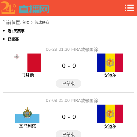
当前位置:
>
首页
篮球联赛
近3天赛事
已完赛
06-29
01:30
FIBA欧微国锦
0
0
-
马耳他
安道尔
已结束
07-09
23:00
FIBA欧微国锦
0
0
-
圣马利诺
安道尔
已结束