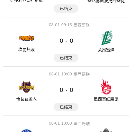
维多利亚UAT走鹃
圣路易斯波托西圣徒
已结束
08-01
09:15
墨西哥联
0
0
-
坎昆热浪
莱昂蜜蜂
已结束
08-01
10:00
墨西哥联
0
0
-
奇瓦瓦金人
墨西哥红魔鬼
已结束
08-01
10:00
墨西哥联