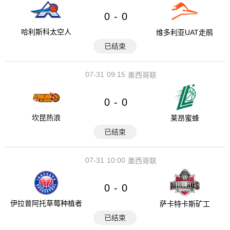
0
0
-
哈利斯科太空人
维多利亚UAT走鹃
已结束
07-31
09:15
墨西哥联
0
0
-
坎昆热浪
莱昂蜜蜂
已结束
07-31
10:00
墨西哥联
0
0
-
伊拉普阿托草莓种植者
萨卡特卡斯矿工
已结束