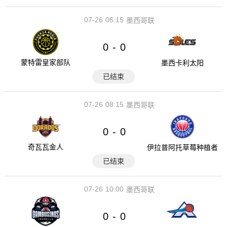
07-26
06:15
墨西哥联
0
0
-
蒙特雷皇家部队
墨西卡利太阳
已结束
07-26
08:15
墨西哥联
0
0
-
奇瓦瓦金人
伊拉普阿托草莓种植者
已结束
07-26
10:00
墨西哥联
0
0
-