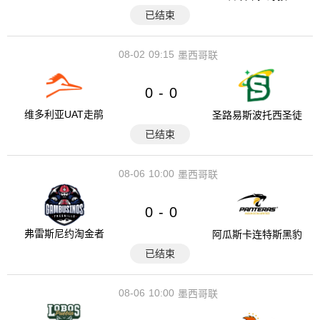
已结束
08-02
09:15
墨西哥联
0
0
-
维多利亚UAT走鹃
圣路易斯波托西圣徒
已结束
08-06
10:00
墨西哥联
0
0
-
弗雷斯尼约淘金者
阿瓜斯卡连特斯黑豹
已结束
08-06
10:00
墨西哥联