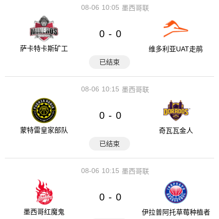
08-06
10:05
墨西哥联
0
0
-
萨卡特卡斯矿工
维多利亚UAT走鹃
已结束
08-06
10:15
墨西哥联
0
0
-
蒙特雷皇家部队
奇瓦瓦金人
已结束
08-06
10:15
墨西哥联
0
0
-
墨西哥红魔鬼
伊拉普阿托草莓种植者