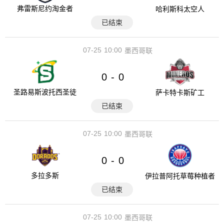
弗雷斯尼约淘金者
哈利斯科太空人
已结束
07-25
10:00
墨西哥联
0
0
-
圣路易斯波托西圣徒
萨卡特卡斯矿工
已结束
07-25
10:00
墨西哥联
0
0
-
多拉多斯
伊拉普阿托草莓种植者
已结束
07-25
10:00
墨西哥联