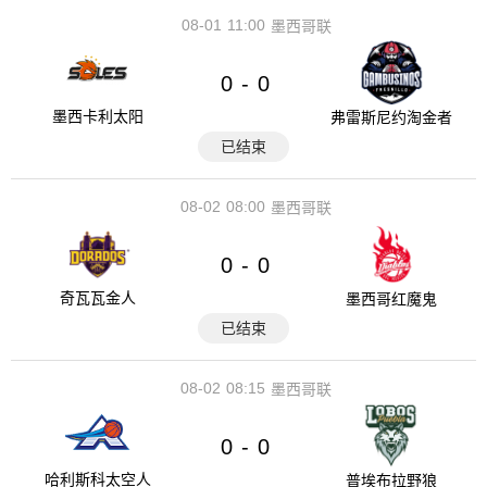
08-01
11:00
墨西哥联
0
0
-
墨西卡利太阳
弗雷斯尼约淘金者
已结束
08-02
08:00
墨西哥联
0
0
-
奇瓦瓦金人
墨西哥红魔鬼
已结束
08-02
08:15
墨西哥联
0
0
-
哈利斯科太空人
普埃布拉野狼