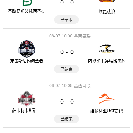
0
0
-
圣路易斯波托西圣徒
坎昆热浪
已结束
08-07
10:00
墨西哥联
0
0
-
弗雷斯尼约淘金者
阿瓜斯卡连特斯黑豹
已结束
08-07
10:05
墨西哥联
0
0
-
萨卡特卡斯矿工
维多利亚UAT走鹃
已结束