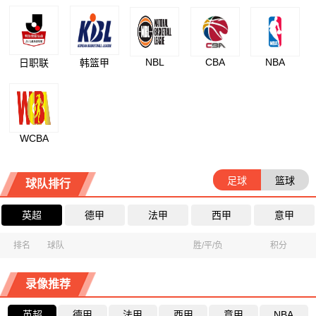
NBL
CBA
NBA
日职联
韩篮甲
WCBA
足球
篮球
球队排行
英超
德甲
法甲
西甲
意甲
排名
球队
胜/平/负
积分
录像推荐
英超
德甲
法甲
西甲
意甲
NBA