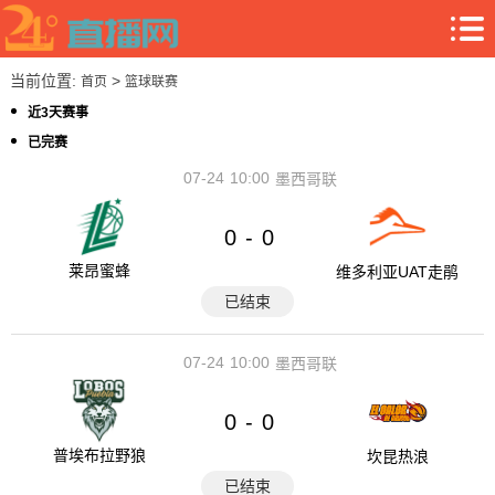
当前位置:
>
首页
篮球联赛
近3天赛事
已完赛
07-24
10:00
墨西哥联
0
0
-
莱昂蜜蜂
维多利亚UAT走鹃
已结束
07-24
10:00
墨西哥联
0
0
-
普埃布拉野狼
坎昆热浪
已结束