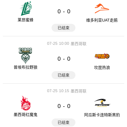
0
0
-
莱昂蜜蜂
维多利亚UAT走鹃
已结束
07-25
10:00
墨西哥联
0
0
-
普埃布拉野狼
坎昆热浪
已结束
07-25
10:15
墨西哥联
0
0
-
墨西哥红魔鬼
阿瓜斯卡连特斯黑豹
已结束