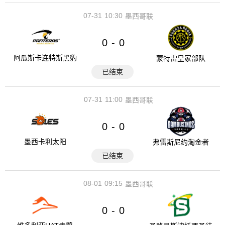
07-31
10:30
墨西哥联
0
0
-
阿瓜斯卡连特斯黑豹
蒙特雷皇家部队
已结束
07-31
11:00
墨西哥联
0
0
-
墨西卡利太阳
弗雷斯尼约淘金者
已结束
08-01
09:15
墨西哥联
0
0
-