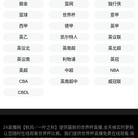
掘金
篮网
独行侠
篮球
世界杯
意甲
西甲
德甲
英甲
英乙
凯尔特人
英议联
英议北
英南超
英北超
英议南
利物浦
英冠
英超
中超
NBA
CBA
英南超中
威冠联
CBDL
24直播网【秋风✅一叶之秋】提供最新的世界杯直播,全天候实时更新,
让您随时在线观看世界杯比赛。我们提供世界杯直播免费在线观看,保