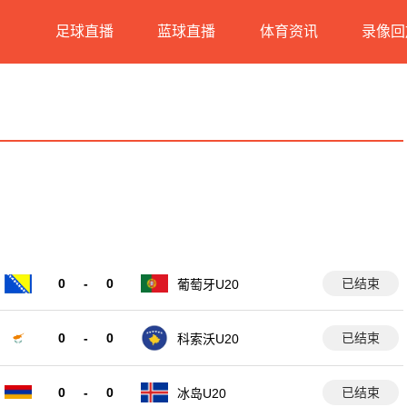
足球直播
蓝球直播
体育资讯
录像回
0
-
0
已结束
葡萄牙U20
0
-
0
已结束
科索沃U20
0
-
0
已结束
冰岛U20