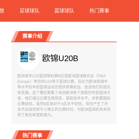
放
足球球队
蓝球球队
热门赛事
赛事介绍
欧锦U20B
欧洲青年U20篮球锦标赛B区是欧洲篮球联合会（FIBA
Europe）举办的U20男子篮球比赛，旨在为欧洲各国中
等水平的年轻篮球运动员提供参赛机会，促进他们的成长
和发展。这个赛区聚集了来自欧洲各个国家的年轻篮球才
俊，他们通过比赛互相竞技，提高技术水平，并积累国际
比赛经验。虽然B区相对于A区水平较低，但也产生了许
多杰出球员和令人难忘的比赛时刻，为欧洲篮球的未来培
养了新的希望和潜力。
热门赛事