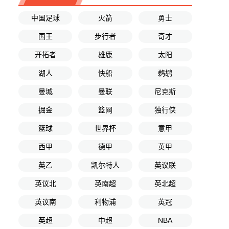
中国足球
火箭
勇士
国王
步行者
奇才
开拓者
雄鹿
太阳
湖人
快船
鹈鹕
曼城
曼联
尼克斯
掘金
篮网
独行侠
篮球
世界杯
意甲
西甲
德甲
英甲
英乙
凯尔特人
英议联
英议北
英南超
英北超
英议南
利物浦
英冠
英超
中超
NBA