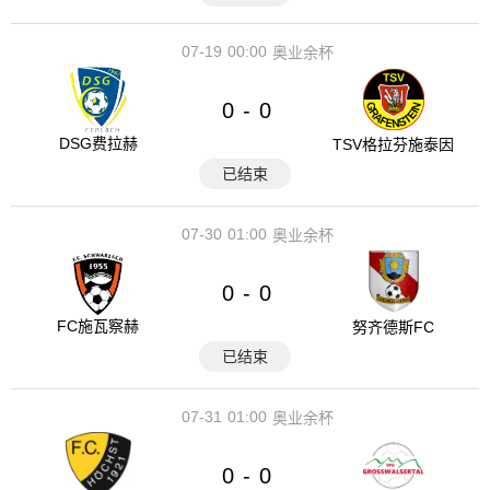
07-19
00:00
奥业余杯
0
0
-
DSG费拉赫
TSV格拉芬施泰因
已结束
07-30
01:00
奥业余杯
0
0
-
FC施瓦察赫
努齐德斯FC
已结束
07-31
01:00
奥业余杯
0
0
-