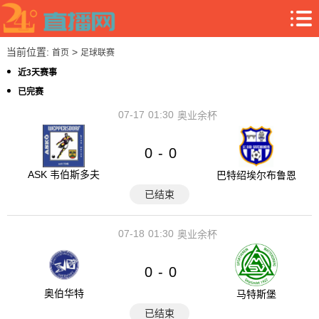
当前位置:
>
首页
足球联赛
近3天赛事
已完赛
07-17
01:30
奥业余杯
0
0
-
ASK 韦伯斯多夫
巴特绍埃尔布鲁恩
已结束
07-18
01:30
奥业余杯
0
0
-
奥伯华特
马特斯堡
已结束