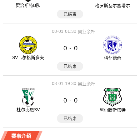
贺治斯特B队
格罗斯瓦尔塞塔尔
已结束
08-01
01:30
奥业余杯
0
0
-
SV韦尔格斯多夫
科菲德奇
已结束
08-01
19:30
奥业余杯
0
0
-
杜尔比恩SV
阿尔滕斯塔特
已结束
赛事介绍