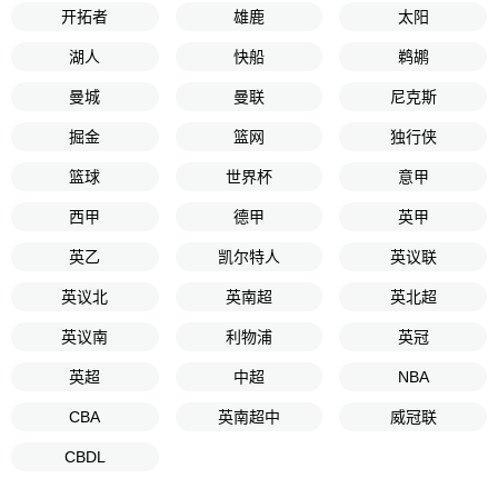
开拓者
雄鹿
太阳
湖人
快船
鹈鹕
曼城
曼联
尼克斯
掘金
篮网
独行侠
篮球
世界杯
意甲
西甲
德甲
英甲
英乙
凯尔特人
英议联
英议北
英南超
英北超
英议南
利物浦
英冠
英超
中超
NBA
CBA
英南超中
威冠联
CBDL