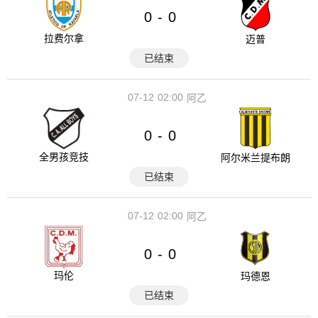
0
0
-
拉费尔拿
迈普
已结束
07-12
02:00
阿乙
0
0
-
全男孩竞技
阿尔米兰提布朗
已结束
07-12
02:00
阿乙
0
0
-
玛伦
玛德恩
已结束