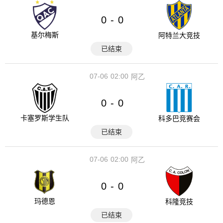
0
0
-
基尔梅斯
阿特兰大竞技
已结束
07-06
02:00
阿乙
0
0
-
卡塞罗斯学生队
科多巴竞赛会
已结束
07-06
02:00
阿乙
0
0
-
玛德恩
科隆竞技
已结束