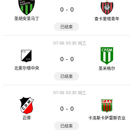
0
0
-
圣胡安圣马丁
查卡里塔青年
已结束
07-06
03:30
阿乙
0
0
-
北索尔塔中央
圣米格尔
已结束
07-06
03:30
阿乙
0
0
-
迈普
卡洛斯卡萨雷斯农业
已结束