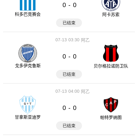
0
0
-
科多巴竞赛会
阿卡苏索
已结束
07-13
03:30
阿乙
0
0
-
戈多伊克鲁斯
贝尔格拉诺防卫队
已结束
07-13
04:00
阿乙
0
0
-
甘拿斯亚迪罗
帕特罗纳图
已结束