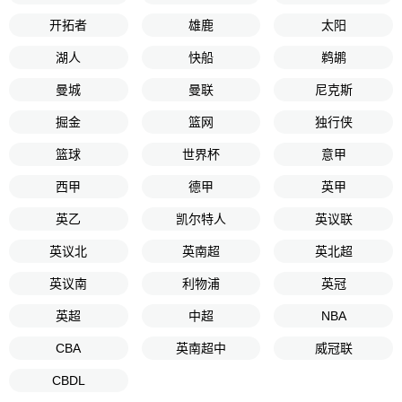
开拓者
雄鹿
太阳
湖人
快船
鹈鹕
曼城
曼联
尼克斯
掘金
篮网
独行侠
篮球
世界杯
意甲
西甲
德甲
英甲
英乙
凯尔特人
英议联
英议北
英南超
英北超
英议南
利物浦
英冠
英超
中超
NBA
CBA
英南超中
威冠联
CBDL