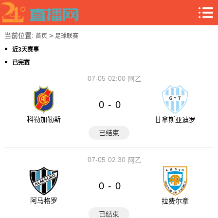
当前位置:
>
首页
足球联赛
近3天赛事
已完赛
07-05
02:00
阿乙
0
0
-
科勒加勒斯
甘拿斯亚迪罗
已结束
07-05
02:30
阿乙
0
0
-
阿马格罗
拉费尔拿
已结束