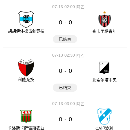
07-13
02:00
阿乙
0
0
-
胡胡伊体操击剑竞技
查卡里塔青年
已结束
07-13
02:30
阿乙
0
0
-
科隆竞技
北索尔塔中央
已结束
07-13
03:00
阿乙
0
0
-
卡洛斯卡萨雷斯农业
CA坦波利