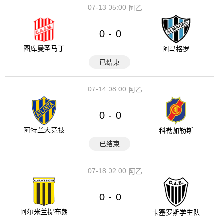
07-13
05:00
阿乙
0
0
-
图库曼圣马丁
阿马格罗
已结束
07-14
08:00
阿乙
0
0
-
阿特兰大竞技
科勒加勒斯
已结束
07-18
02:00
阿乙
0
0
-
阿尔米兰提布朗
卡塞罗斯学生队