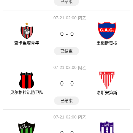
已结束
07-21
02:00
阿乙
0
0
-
查卡里塔青年
圭梅斯竞技
已结束
07-21
02:00
阿乙
0
0
-
贝尔格拉诺防卫队
洛斯安第斯
已结束
07-21
02:00
阿乙
0
0