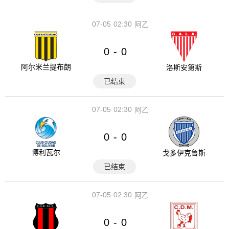
07-05
02:30
阿乙
0
0
-
阿尔米兰提布朗
洛斯安第斯
已结束
07-05
02:30
阿乙
0
0
-
博利瓦尔
戈多伊克鲁斯
已结束
07-05
02:30
阿乙
0
0
-