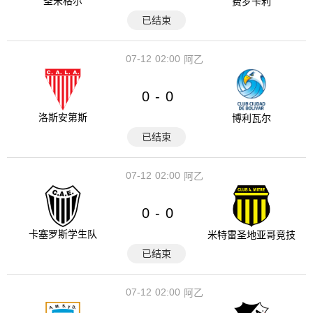
圣米格尔
费罗卡利
已结束
07-12
02:00
阿乙
0
0
-
洛斯安第斯
博利瓦尔
已结束
07-12
02:00
阿乙
0
0
-
卡塞罗斯学生队
米特雷圣地亚哥竞技
已结束
07-12
02:00
阿乙