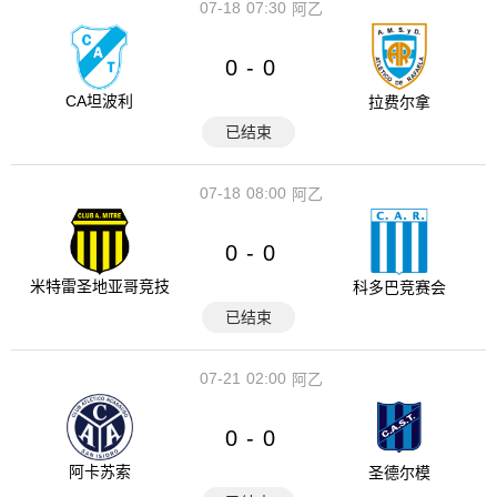
07-18
07:30
阿乙
0
0
-
CA坦波利
拉费尔拿
已结束
07-18
08:00
阿乙
0
0
-
米特雷圣地亚哥竞技
科多巴竞赛会
已结束
07-21
02:00
阿乙
0
0
-
阿卡苏索
圣德尔模