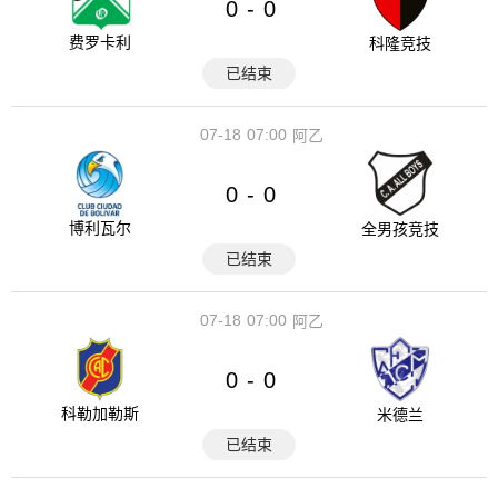
0
0
-
费罗卡利
科隆竞技
已结束
07-18
07:00
阿乙
0
0
-
博利瓦尔
全男孩竞技
已结束
07-18
07:00
阿乙
0
0
-
科勒加勒斯
米德兰
已结束