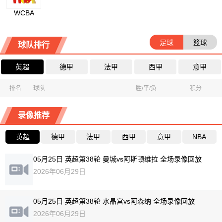
WCBA
足球
篮球
球队排行
英超
德甲
法甲
西甲
意甲
排名
球队
胜/平/负
积分
录像推荐
英超
德甲
法甲
西甲
意甲
NBA
05月25日 英超第38轮 曼城vs阿斯顿维拉 全场录像回放
2026年06月29日
05月25日 英超第38轮 水晶宫vs阿森纳 全场录像回放
2026年06月29日