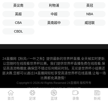
英议南
利物浦
英冠
英超
中超
NBA
CBA
英南超中
威冠联
CBDL
24直播网【秋风✅一叶之秋】提供最新的世界杯直播,全天候实时更新,
让您随时在线观看世界杯比赛。我们提供世界杯直播免费在线观看,保
证高清流畅播放,确保您不错过任何精彩时刻。无论是世界杯小组赛还
是决赛,您都可以通过24直播网轻松享受高清世界杯在线直播,让每一场
比赛都充满激情！
Copyright © 2026 All Rights Reserved 24直播网 版权所有
辽ICP备2022010346号-2
网站地图
|
首页
足球
蓝球
录像
新闻