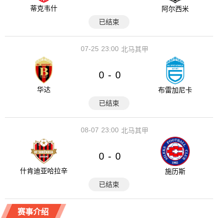
蒂克韦什
阿尔西米
已结束
07-25
23:00
北马其甲
0
0
-
华达
布雷加尼卡
已结束
08-07
23:00
北马其甲
0
0
-
什肯迪亚哈拉辛
施历斯
已结束
赛事介绍