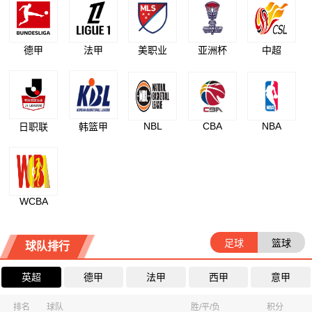
德甲
法甲
美职业
亚洲杯
中超
NBL
CBA
NBA
日职联
韩篮甲
WCBA
足球
篮球
球队排行
英超
德甲
法甲
西甲
意甲
排名
球队
胜/平/负
积分