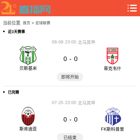
当前位置:
>
首页
足球联赛
近3天赛事
08-08
23:00
北马其甲
0
0
-
贝斯基米
蒂克韦什
即将开始
已完赛
07-25
23:00
北马其甲
0
0
-
斯肯迪亚
FK斯科普里
已结束