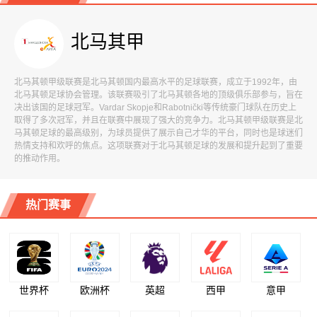
北马其甲
北马其顿甲级联赛是北马其顿国内最高水平的足球联赛，成立于1992年，由
北马其顿足球协会管理。该联赛吸引了北马其顿各地的顶级俱乐部参与，旨在
决出该国的足球冠军。Vardar Skopje和Rabotnički等传统豪门球队在历史上
取得了多次冠军，并且在联赛中展现了强大的竞争力。北马其顿甲级联赛是北
马其顿足球的最高级别，为球员提供了展示自己才华的平台，同时也是球迷们
热情支持和欢呼的焦点。这项联赛对于北马其顿足球的发展和提升起到了重要
的推动作用。
热门赛事
世界杯
欧洲杯
英超
西甲
意甲