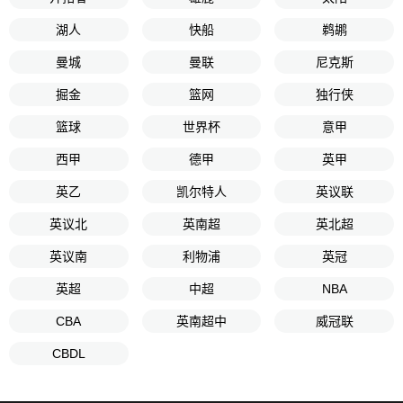
湖人
快船
鹈鹕
曼城
曼联
尼克斯
掘金
篮网
独行侠
篮球
世界杯
意甲
西甲
德甲
英甲
英乙
凯尔特人
英议联
英议北
英南超
英北超
英议南
利物浦
英冠
英超
中超
NBA
CBA
英南超中
威冠联
CBDL