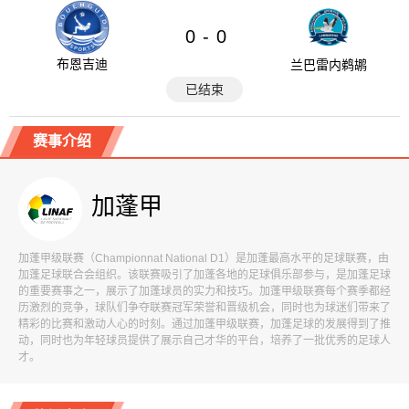
0
0
-
布恩吉迪
兰巴雷内鹈鹕
已结束
赛事介绍
加蓬甲
加蓬甲级联赛（Championnat National D1）是加蓬最高水平的足球联赛，由
加蓬足球联合会组织。该联赛吸引了加蓬各地的足球俱乐部参与，是加蓬足球
的重要赛事之一，展示了加蓬球员的实力和技巧。加蓬甲级联赛每个赛季都经
历激烈的竞争，球队们争夺联赛冠军荣誉和晋级机会，同时也为球迷们带来了
精彩的比赛和激动人心的时刻。通过加蓬甲级联赛，加蓬足球的发展得到了推
动，同时也为年轻球员提供了展示自己才华的平台，培养了一批优秀的足球人
才。