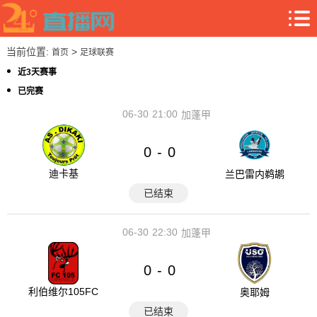
当前位置:
>
首页
足球联赛
近3天赛事
已完赛
06-30
21:00
加蓬甲
0
0
-
迪卡基
兰巴雷内鹈鹕
已结束
06-30
22:30
加蓬甲
0
0
-
利伯维尔105FC
奥耶姆
已结束