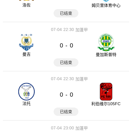
洛佐
姆贝里体育中心
已结束
07-04
22:30
加蓬甲
0
0
-
曼吉
曼加斯普特
已结束
07-04
22:30
加蓬甲
0
0
-
法托
利伯维尔105FC
已结束
07-04
23:00
加蓬甲