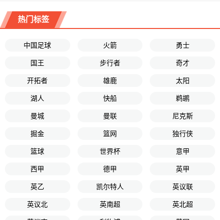
热门标签
中国足球
火箭
勇士
国王
步行者
奇才
开拓者
雄鹿
太阳
湖人
快船
鹈鹕
曼城
曼联
尼克斯
掘金
篮网
独行侠
篮球
世界杯
意甲
西甲
德甲
英甲
英乙
凯尔特人
英议联
英议北
英南超
英北超