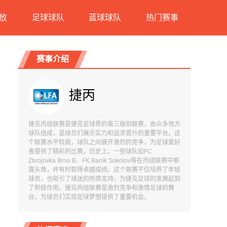
放
足球球队
蓝球球队
热门赛事
赛事介绍
捷丙
捷克丙组联赛是捷克足球界的第三级别联赛，由众多地方
球队组成，是球员们展示实力和追求晋升的重要平台。这
个联赛水平较高，球队之间展开激烈的竞争，为足球爱好
者提供了精彩的比赛。历史上，一些球队如FC
Zbrojovka Brno B、FK Baník Sokolov等在丙组联赛中崭
露头角，并有时取得卓越成绩。这个联赛不仅培养了年轻
球员，也吸引了球迷的热情支持，为捷克足球的发展起到
了积极作用。捷克丙组联赛是激烈竞争和激情足球的舞
台，为球员们实现足球梦想提供了重要机会。