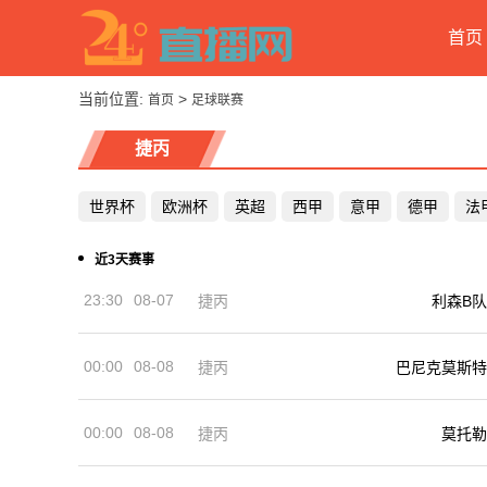
首页
当前位置:
>
首页
足球联赛
捷丙
世界杯
欧洲杯
英超
西甲
意甲
德甲
法
近3天赛事
23:30
08-07
捷丙
利森B队
00:00
08-08
捷丙
巴尼克莫斯特
00:00
08-08
捷丙
莫托勒