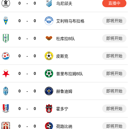
0
-
0
直播中
乌尼邱夫
0
-
0
即将开始
艾利特马布拉格
0
-
0
即将开始
杜库拉B队
0
-
0
即将开始
皮斯克
0
-
0
即将开始
普里布拉姆B队
0
-
0
即将开始
赫鲁迪姆
0
-
0
即将开始
霍多宁
0
-
0
即将开始
荷路比纳