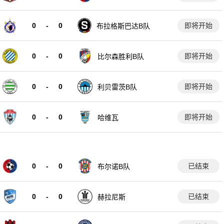
0
-
0
即将开始
布拉格斯巴达B队
0
-
0
即将开始
比尔森胜利B队
0
-
0
即将开始
利贝雷茨B队
0
-
0
即将开始
哈维瓦
0
-
0
已结束
布尔诺B队
0
-
0
已结束
赫拉尼斯