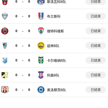
0
-
0
已结束
斯洛瓦科B队
0
-
0
已结束
布兰斯科
0
-
0
已结束
维特科维斯
0
-
0
已结束
兹林B队
0
-
0
已结束
卡尔维纳B队
0
-
0
已结束
利森B队
0
-
0
已结束
奥洛穆茨B队