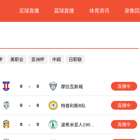
足球直播
蓝球直播
体育资讯
录像回
甲
美职业
亚洲杯
中超
日职联
0
-
0
直播中
摩拉瓦新城
0
-
0
直播中
特普利斯B队
0
-
0
直播中
波希米亚人1905
B队