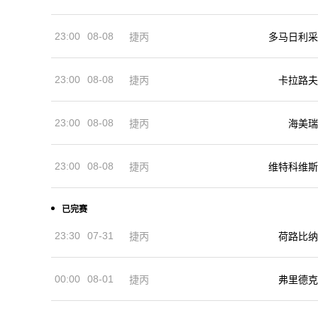
23:00
08-08
捷丙
多马日利采
23:00
08-08
捷丙
卡拉路夫
23:00
08-08
捷丙
海美瑞
23:00
08-08
捷丙
维特科维斯
已完赛
23:30
07-31
捷丙
荷路比纳
00:00
08-01
捷丙
弗里德克