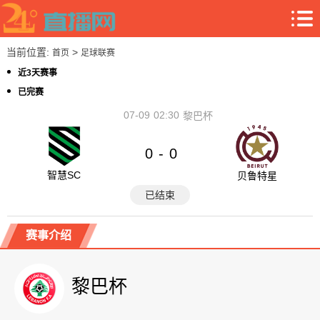
当前位置:
>
首页
足球联赛
近3天赛事
已完赛
07-09
02:30
黎巴杯
0
0
-
智慧SC
贝鲁特星
已结束
赛事介绍
黎巴杯