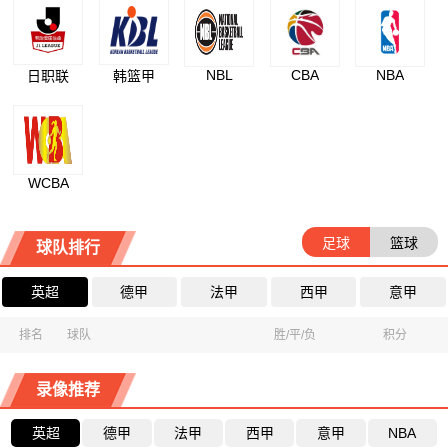
NBL
CBA
NBA
日职联
韩篮甲
WCBA
足球
篮球
球队排行
英超
德甲
法甲
西甲
意甲
排名
球队
胜/平/负
积分
录像推荐
英超
德甲
法甲
西甲
意甲
NBA