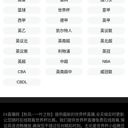
篮球
世界杯
意甲
西甲
德甲
英甲
英乙
凯尔特人
英议联
英议北
英南超
英北超
英议南
利物浦
英冠
英超
中超
NBA
CBA
英南超中
威冠联
CBDL
24直播网【秋风✅一叶之秋】提供最新的世界杯直播,全天候实时更新,
让您随时在线观看世界杯比赛。我们提供世界杯直播免费在线观看,保
证高清流畅播放,确保您不错过任何精彩时刻。无论是世界杯小组赛还