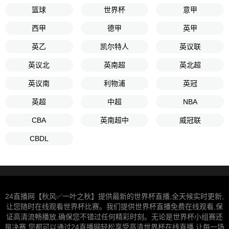
篮球
世界杯
意甲
西甲
德甲
英甲
英乙
凯尔特人
英议联
英议北
英南超
英北超
英议南
利物浦
英冠
英超
中超
NBA
CBA
英南超中
威冠联
CBDL
24直播网【秋风✅一叶之秋】提供最新的世界杯直播,全天候实时更新,
让您随时在线观看世界杯比赛。我们提供世界杯直播免费在线观看,保
证高清流畅播放,确保您不错过任何精彩时刻。无论是世界杯小组赛还
是决赛,您都可以通过24直播网轻松享受高清世界杯在线直播,让每一场