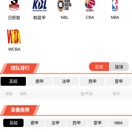
NBL
CBA
NBA
日职联
韩篮甲
WCBA
足球
篮球
球队排行
英超
德甲
法甲
西甲
意甲
排名
球队
胜/平/负
积分
录像推荐
英超
德甲
法甲
西甲
意甲
NBA